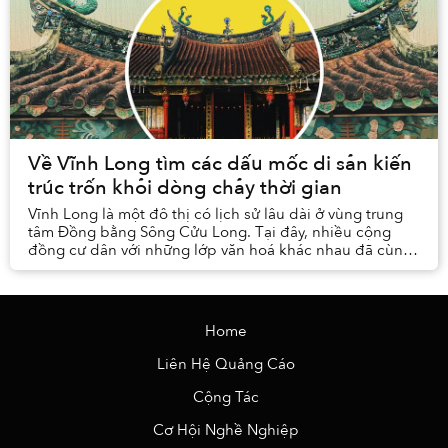
Về Vĩnh Long tìm các dấu mốc di sản kiến
trúc trốn khỏi dòng chảy thời gian
Vĩnh Long là một đô thị có lịch sử lâu dài ở vùng trung
tâm Đồng bằng Sông Cửu Long. Tại đây, nhiều cộng
đồng cư dân với những lớp văn hoá khác nhau đã cùng
sinh sống, làm việc và tương tác qua lại tr...
Home
Liên Hệ Quảng Cáo
Cộng Tác
Cơ Hội Nghề Nghiệp