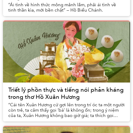
“Ái tình về hình thức mỏng mảnh lắm, phải ái tình về
tinh thần kìa, mới bền chặt” — Hồ Biểu Chánh.
Triết lý phồn thực và tiếng nói phản kháng
trong thơ Hồ Xuân Hương
“Cái tên Xuân Hương cứ gợi lên trong trí óc ta một người
còn trẻ, ta cảm thấy gọi ‘bà’ là không ổn; trong ý niệm
của ta, Xuân Hương không bao giờ già; ta thích gọi
bằng ‘nàng’ bằng ‘cô’; đẹp hơn hết, ...