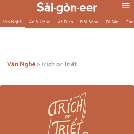
Văn Nghệ
Ăn & Uống
Xê Dịch
Đời Sống
Di Sản
Chu
Văn Nghệ
» Trích or Triết