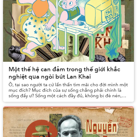
Một thế hệ can đảm trong thế giới khắc
nghiệt qua ngòi bút Lan Khai
Ồ, tại sao người ta cứ lẩn thẩn tìm mãi cho đời mình một
mục đích? Mục đích của sự sống chẳng phải chính là
sống đấy ư? Sống một cách đầy đủ, không bị đè nén,
không bị trói buộc, không bị ép uổng dùng...