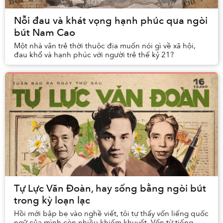
Nỗi đau và khát vọng hạnh phúc qua ngòi
bút Nam Cao
Một nhà văn trẻ thời thuộc địa muốn nói gì về xã hội,
đau khổ và hạnh phúc với người trẻ thế kỷ 21?
Tự Lực Văn Đoàn, hay sống bằng ngòi bút
trong kỳ loạn lạc
Hồi mới bập bẹ vào nghề viết, tôi tự thấy vốn liếng quốc
ngữ của mình còn nhiều khiếm khuyết. Vốn từ tiếng