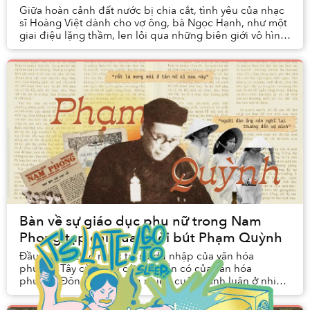
Giữa hoàn cảnh đất nước bị chia cắt, tình yêu của nhạc
sĩ Hoàng Việt dành cho vợ ông, bà Ngọc Hạnh, như một
giai điệu lặng thầm, len lỏi qua những biên giới vô hình,
vượt qua làn sóng radio chập chờn ...
Bàn về sự giáo dục phụ nữ trong Nam
Phong tạp chí qua ngòi bút Phạm Quỳnh
Đầu thế kỷ 20 ở nước ta, sự du nhập của văn hóa
phương Tây cùng với cái nền sẵn có của văn hóa
phương Đông đã tạo nên nhiều cuộc tranh luận ở nhiều
lĩnh vực, trong đó có giáo dục. Thứ nhất, An Nam là ...