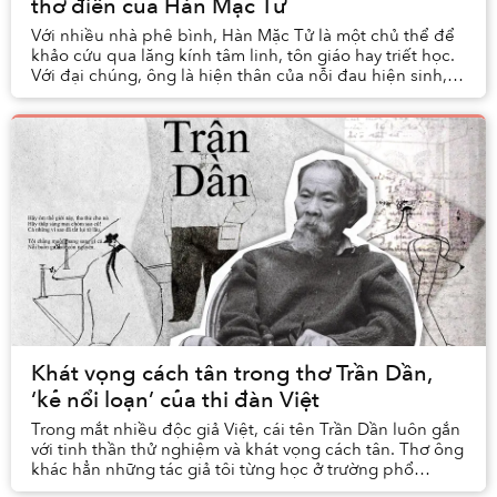
thơ điên của Hàn Mạc Tử
Với nhiều nhà phê bình, Hàn Mặc Tử là một chủ thể để
khảo cứu qua lăng kính tâm linh, tôn giáo hay triết học.
Với đại chúng, ông là hiện thân của nỗi đau hiện sinh,
sự hoang hoải trước kiếp người hữu ...
Khát vọng cách tân trong thơ Trần Dần,
‘kẻ nổi loạn’ của thi đàn Việt
Trong mắt nhiều độc giả Việt, cái tên Trần Dần luôn gắn
với tinh thần thử nghiệm và khát vọng cách tân. Thơ ông
khác hẳn những tác giả tôi từng học ở trường phổ
thông: vừa mới mẻ, vừa tươi lạ, lại man...