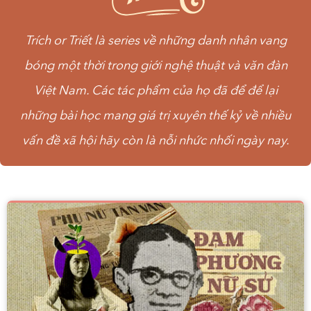
Trích or Triết
là series về những danh nhân vang
bóng một thời trong giới nghệ thuật và văn đàn
Việt Nam. Các tác phẩm của họ đã để để lại
những bài học mang giá trị xuyên thế kỷ về nhiều
vấn đề xã hội hãy còn là nỗi nhức nhối ngày nay.