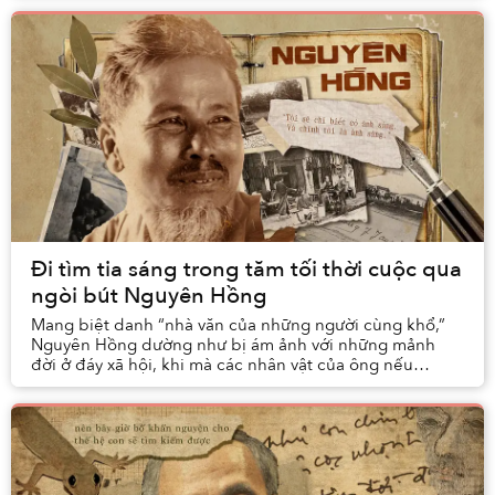
Đi tìm tia sáng trong tăm tối thời cuộc qua
ngòi bút Nguyên Hồng
Mang biệt danh “nhà văn của những người cùng khổ,”
Nguyên Hồng dường như bị ám ảnh với những mảnh
đời ở đáy xã hội, khi mà các nhân vật của ông nếu
không là phụ nữ bị chồng bỏ, bố mẹ ruồng rẫy thì cũn...