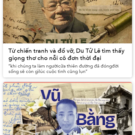
Từ chiến tranh và đổ vỡ, Du Tử Lê tìm thấy
giọng thơ cho nỗi cô đơn thời đại
“khi chúng ta làm ngườicửa thiên đường đã đóngđời
sống sẽ còn gìlúc cuộc tình cũng lụn”