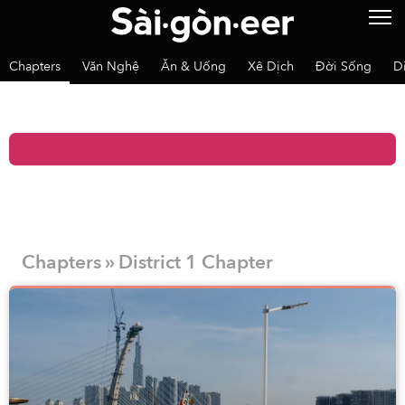
Chapters
Văn Nghệ
Ăn & Uống
Xê Dịch
Đời Sống
D
Chapters » District 1 Chapter