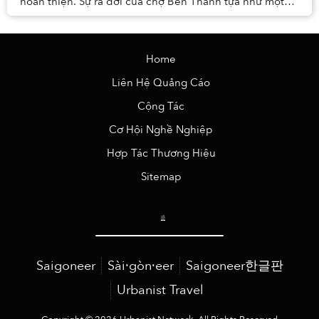
hoàn thiện. Sự ra đời của chợ Bến Thành tựa như một
giấc mơ trở thành sự thật, giấc mơ của gần năm...
Home
Liên Hệ Quảng Cáo
Cộng Tác
Cơ Hội Nghề Nghiệp
Hợp Tác Thương Hiệu
Sitemap
Saigoneer
Sài·gòn·eer
Saigoneer한글판
Urbanist Travel