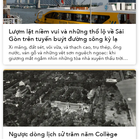
Lượm lặt niềm vui và những thổ lộ về Sài
Gòn trên tuyến buýt đường sông kỳ lạ
Xi măng, đất sét, vôi vữa, và thạch cao, trụ thép, ống
nước, ván gỗ và những vệt sơn nguệch ngoạc: khi
giương mắt ngắm nhìn những tòa nhà xuyên thấu trời
cao, tôi thấy mình rơi vào một vòng xoáy chiêm...
Ngược dòng lịch sử trăm năm Collège