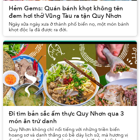
Hẻm Gems: Quán bánh khọt không tên
đem hơi thở Vũng Tàu ra tận Quy Nhơn
Ngày xửa ngày xưa ở thành phố biển nọ, một món bánh
khọt độc lạ đã được ra đời.
Đi tìm bản sắc ẩm thực Quy Nhơn qua 3
món ăn trứ danh
Quy Nhơn không chỉ nổi tiếng với những triền biển
hoang sơ và danh thắng có bề dày lịch sử, mà hương vị