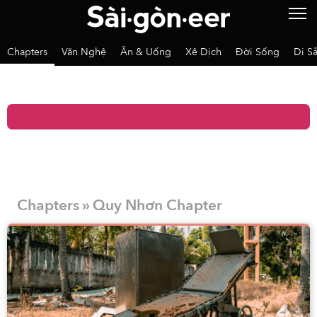
Chapters
Văn Nghệ
Ăn & Uống
Xê Dịch
Đời Sống
Di S
Chapters » Quy Nhơn Chapter