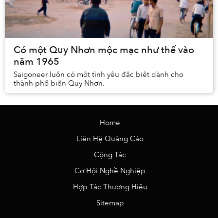
Có một Quy Nhơn mộc mạc như thế vào
năm 1965
Saigoneer luôn có một tình yêu đặc biệt dành cho
thành phố biển Quy Nhơn.
Home
Liên Hệ Quảng Cáo
Cộng Tác
Cơ Hội Nghề Nghiệp
Hợp Tác Thương Hiệu
Sitemap