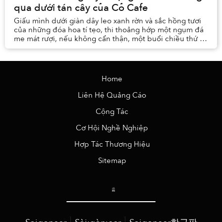
qua dưới tán cây của Cỏ Cafe
Giấu mình dưới giàn dây leo xanh rờn và sắc hồng tươi
của những đóa hoa tí tẹo, thi thoảng hớp một ngụm đá
me mát rượi, nếu không cẩn thận, một buổi chiều thứ 7
có thể trôi tuột qua mà ta không biết.
Home
Liên Hệ Quảng Cáo
Cộng Tác
Cơ Hội Nghề Nghiệp
Hợp Tác Thương Hiệu
Sitemap