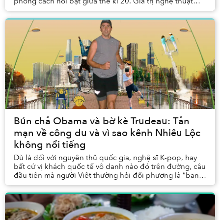
phong cách nổi bật giữa thế kỉ 20. Giá trị nghệ thuật
của ‘Lão Hạc’ đã được bao đời độc giả thừa n...
Bún chả Obama và bờ kè Trudeau: Tản
mạn về công du và vì sao kênh Nhiêu Lộc
không nổi tiếng
Dù là đối với nguyên thủ quốc gia, nghệ sĩ K-pop, hay
bất cứ vị khách quốc tế vô danh nào đó trên đường, câu
đầu tiên mà người Việt thường hỏi đối phương là “bạn
thích món ăn Việt nào nhất?” Đủ thấy r...