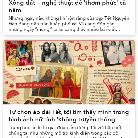
Xông đất — nghệ thuật để 'thơm phức' cả
năm
Những ngày này, không khí rộn ràng của dịp Tết Nguyên
Đán đang dần tràn khắp phố xá. Và càng đến gần
những ngày “mùng,” ta lại càng thấy nhiều bài viết
hướng dẫn cách đi xông đất thế nào để được nhiều...
Tự chọn áo dài Tết, tôi tìm thấy mình trong
hình ảnh nữ tính 'không truyền thống'
Trung học có lẽ là giai đoạn ẩm ương đối với hầu hết
chúng ta, như những mô típ kinh điển trong các bộ