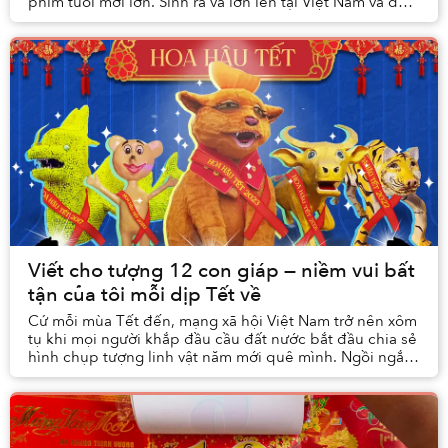
phim tuổi mới lớn. Sinh ra và lớn lên tại Việt Nam và đã
trải qua khoảng thời gian mài đũng quần ...
Viết cho tượng 12 con giáp — niềm vui bất
tận của tôi mỗi dịp Tết về
Cứ mỗi mùa Tết đến, mạng xã hội Việt Nam trở nên xôm
tụ khi mọi người khắp đầu cầu đất nước bắt đầu chia sẻ
hình chụp tượng linh vật năm mới quê mình. Ngồi ngắm
nghía tượng trên mạng cùng team Saigone...