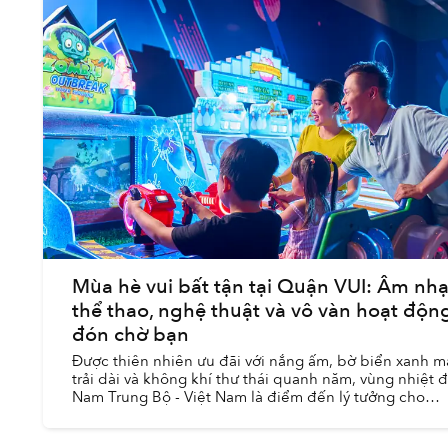
Mùa hè vui bất tận tại Quận VUI: Âm nhạ
thể thao, nghệ thuật và vô vàn hoạt độn
đón chờ bạn
Được thiên nhiên ưu đãi với nắng ấm, bờ biển xanh m
trải dài và không khí thư thái quanh năm, vùng nhiệt đ
Nam Trung Bộ - Việt Nam là điểm đến lý tưởng cho
những chuyến nghỉ dưỡng, đặc biệt là trư...