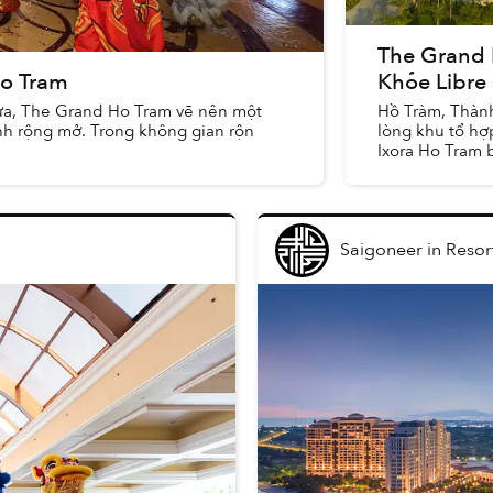
The Grand 
Ho Tram
Khỏe Libre
gựa, The Grand Ho Tram vẽ nên một
Hồ Tràm, Thành
nh rộng mở. Trong không gian rộn
lòng khu tổ h
Ixora Ho Tram 
toàn d...
Saigoneer
in
Resor