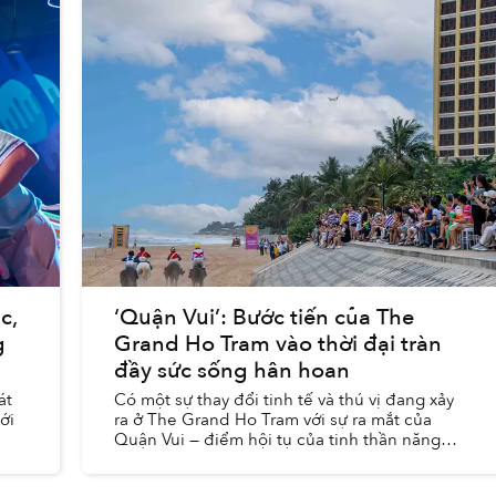
c,
‘Quận Vui’: Bước tiến của The
g
Grand Ho Tram vào thời đại tràn
đầy sức sống hân hoan
át
Có một sự thay đổi tinh tế và thú vị đang xảy
ới
ra ở The Grand Ho Tram với sự ra mắt của
Quận Vui — điểm hội tụ của tinh thần năng
động, tự do, và những niềm vui bất tận để tái
định nghĩa cách hiểu của ...