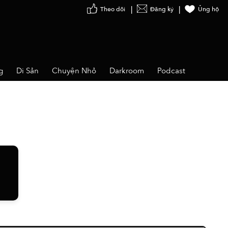
Theo dõi
Đăng ký
Ủng hộ
g
Di Sản
Chuyện Nhỏ
Darkroom
Podcast