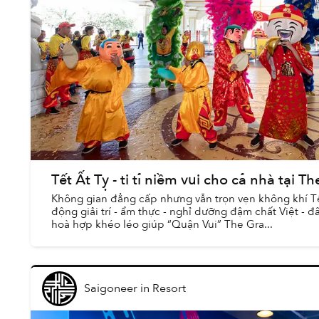
Tết Ất Tỵ - ti tỉ niềm vui cho cả nhà tại 
Không gian đẳng cấp nhưng vẫn trọn vẹn không khí Tế
động giải trí - ẩm thực - nghỉ dưỡng đậm chất Việt - đâ
hoà hợp khéo léo giúp “Quận Vui” The Gra...
Saigoneer
in
Resort