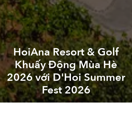
HoiAna Resort & Golf
Khuấy Động Mùa Hè
2026 với D'Hoi Summer
Fest 2026
HoiAna Resort
Golf
Previous article
Next article
Masterise Group Ra Mắt Toà Tháp One Central Saigon
Nikura & Pisco Hana – Hai M
A
A
A