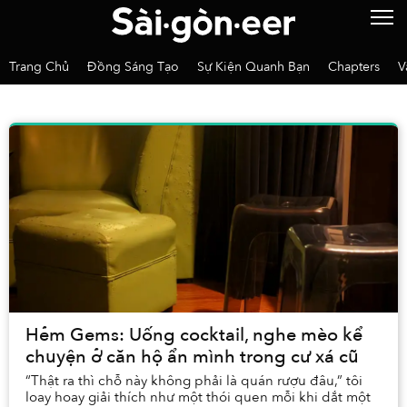
Trang Chủ
Đồng Sáng Tạo
Sự Kiện Quanh Bạn
Chapters
V
Hẻm Gems: Uống cocktail, nghe mèo kể
chuyện ở căn hộ ẩn mình trong cư xá cũ
“Thật ra thì chỗ này không phải là quán rượu đâu,” tôi
loay hoay giải thích như một thói quen mỗi khi dắt một