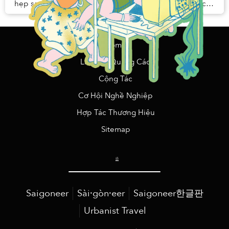
hẹp san sát quán xá, nơi tôi có thể đẩy đại một cánh cửa
nào đó mà chẳng biết điều gì đang chờ...
Home
Liên Hệ Quảng Cáo
Cộng Tác
Cơ Hội Nghề Nghiệp
Hợp Tác Thương Hiệu
Sitemap
Saigoneer
Sài·gòn·eer
Saigoneer한글판
Urbanist Travel