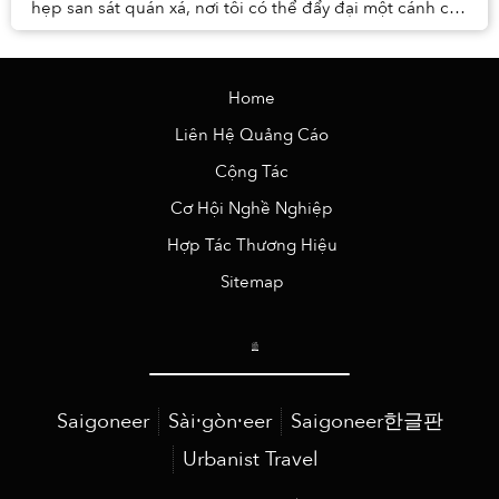
hẹp san sát quán xá, nơi tôi có thể đẩy đại một cánh cửa
nào đó mà chẳng biết điều gì đang chờ...
Home
Liên Hệ Quảng Cáo
Cộng Tác
Cơ Hội Nghề Nghiệp
Hợp Tác Thương Hiệu
Sitemap
Saigoneer
Sài·gòn·eer
Saigoneer한글판
Urbanist Travel