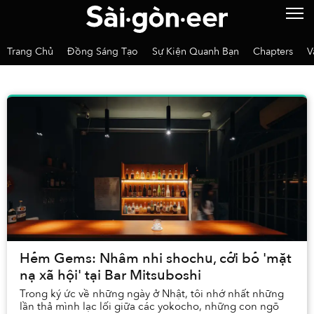
Trang Chủ
Đồng Sáng Tạo
Sự Kiện Quanh Bạn
Chapters
V
Hẻm Gems: Nhâm nhi shochu, cởi bỏ 'mặt
nạ xã hội' tại Bar Mitsuboshi
Trong ký ức về những ngày ở Nhật, tôi nhớ nhất những
lần thả mình lạc lối giữa các yokocho, những con ngõ