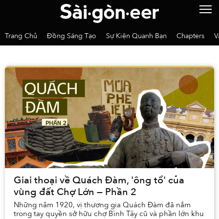
Trang Chủ
Đồng Sáng Tạo
Sự Kiện Quanh Bạn
Chapters
V
Giai thoại về Quách Đàm, 'ông tổ' của
vùng đất Chợ Lớn — Phần 2
Những năm 1920, vị thương gia Quách Đàm đã nắm
trong tay quyền sở hữu chợ Bình Tây cũ và phần lớn khu