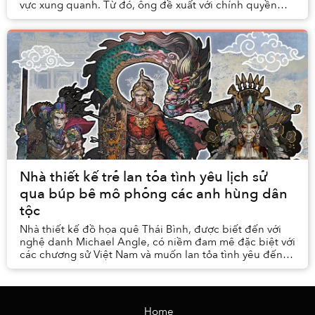
vực xung quanh. Từ đó, ông đề xuất với chính quyền
thuộc địa phá bỏ những tòa nhà hiện c...
Nhà thiết kế trẻ lan tỏa tình yêu lịch sử
qua búp bê mô phỏng các anh hùng dân
tộc
Nhà thiết kế đồ họa quê Thái Bình, được biết đến với
nghệ danh Michael Angle, có niềm đam mê đặc biệt với
các chương sử Việt Nam và muốn lan tỏa tình yêu đến
với cộng đồng qua một dự án sáng tạo đặc b...
Home