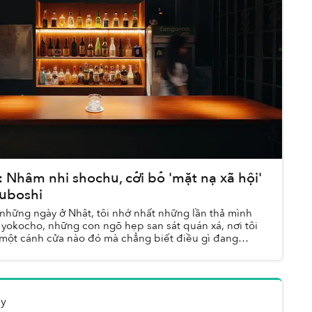
Nhâm nhi shochu, cởi bỏ 'mặt nạ xã hội'
suboshi
 những ngày ở Nhật, tôi nhớ nhất những lần thả mình
c yokocho, những con ngõ hẹp san sát quán xá, nơi tôi
 một cánh cửa nào đó mà chẳng biết điều gì đang
gy