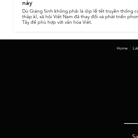
này
Dù Giáng Sinh không phải là dịp lễ tết truyền thống c
thập kỉ, xã hội Việt Nam đã thay đổi và phát triển ph
Tây để phù hợp với văn hóa Việt.
Home
Li
Sa