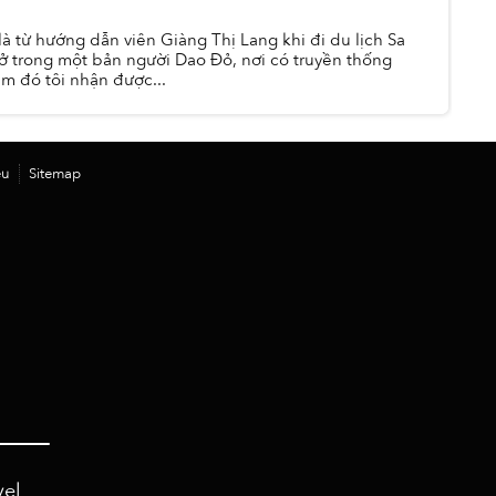
là từ hướng dẫn viên Giàng Thị Lang khi đi du lịch Sa
 ở trong một bản người Dao Đỏ, nơi có truyền thống
êm đó tôi nhận được...
ệu
Sitemap
vel