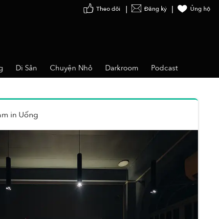
Theo dõi
Đăng ký
Ủng hộ
g
Di Sản
Chuyện Nhỏ
Darkroom
Podcast
ạm
in
Uống