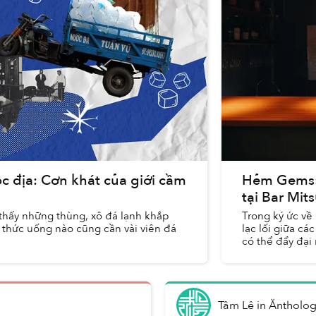
ộc địa: Cơn khát của giới cầm
Hẻm Gems: 
tại Bar Mit
thấy những thùng, xô đá lạnh khắp
Trong ký ức về
è, thức uống nào cũng cần vài viên đá
lạc lối giữa cá
có thể đẩy đại
chờ...
Tâm Lê
in
Ăntholo