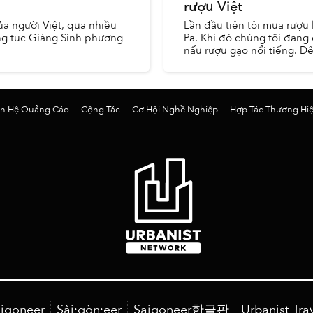
rượu Việt
ủa người Việt, qua nhiều
Lần đầu tiên tôi mua rượu 
ong tục Giáng Sinh phương
Pa. Khi đó chúng tôi đang
nấu rượu gạo nổi tiếng. Đ
ên Hệ Quảng Cáo
Cộng Tác
Cơ Hội Nghề Nghiệp
Hợp Tác Thương Hi
igoneer
Sài·gòn·eer
Saigoneer한글판
Urbanist Tra