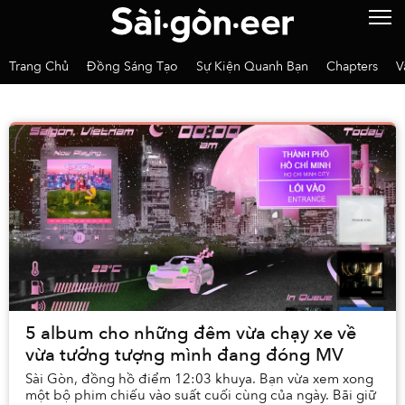
Trang Chủ
Đồng Sáng Tạo
Sự Kiện Quanh Bạn
Chapters
V
5 album cho những đêm vừa chạy xe về
vừa tưởng tượng mình đang đóng MV
Sài Gòn, đồng hồ điểm 12:03 khuya. Bạn vừa xem xong
một bộ phim chiếu vào suất cuối cùng của ngày. Bãi giữ