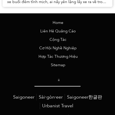
xe buổi đêm tĩnh mịch, ai nấy yên lặng lấy xe ra về trong
ánh vàng cam của đèn đường. Bạn đi ...
Home
Liên Hệ Quảng Cáo
Cộng Tác
Cơ Hội Nghề Nghiệp
Hợp Tác Thương Hiệu
Sitemap
Saigoneer
Sài·gòn·eer
Saigoneer한글판
Urbanist Travel