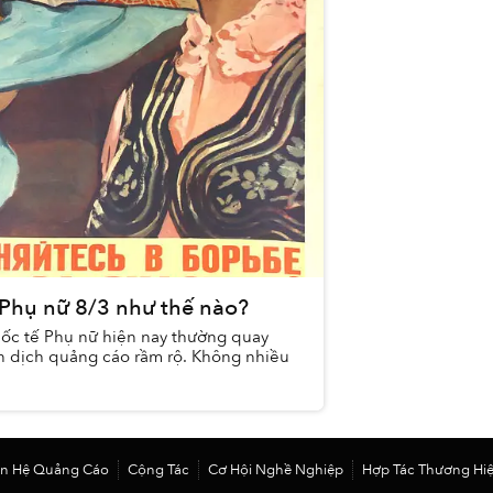
Phụ nữ 8/3 như thế nào?
ốc tế Phụ nữ hiện nay thường quay
 dịch quảng cáo rầm rộ. Không nhiều
ên Hệ Quảng Cáo
Cộng Tác
Cơ Hội Nghề Nghiệp
Hợp Tác Thương Hi