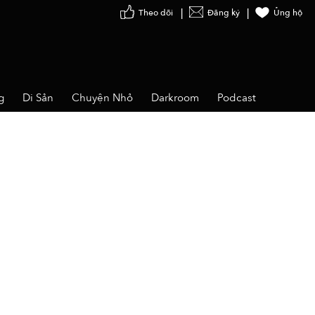
Theo dõi
Đăng ký
Ủng hộ
g
Di Sản
Chuyện Nhỏ
Darkroom
Podcast