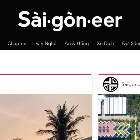
Chapters
Văn Nghệ
Ăn & Uống
Xê Dịch
Đời Sốn
Saigone