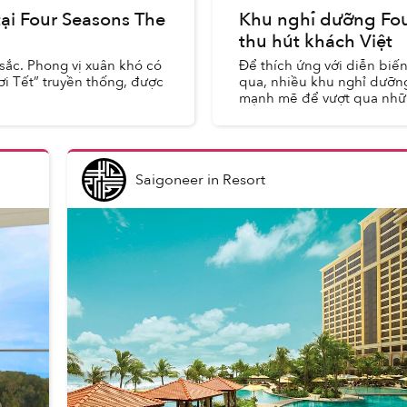
ại Four Seasons The
Khu nghỉ dưỡng Fou
thu hút khách Việt
 sắc. Phong vị xuân khó có
Để thích ứng với diễn biế
hơi Tết” truyền thống, được
qua, nhiều khu nghỉ dưỡn
mạnh mẽ để vượt qua nhữn
Saigoneer
in
Resort