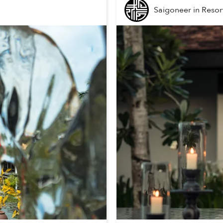
Saigoneer
in
Resor