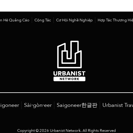
ên Hệ Quảng Cáo
Cộng Tác
Cơ Hội Nghề Nghiệp
Hợp Tác Thương Hi
igoneer
Sài·gòn·eer
Saigoneer한글판
Urbanist Tra
Copyright © 2026 Urbanist Network. All Rights Reserved