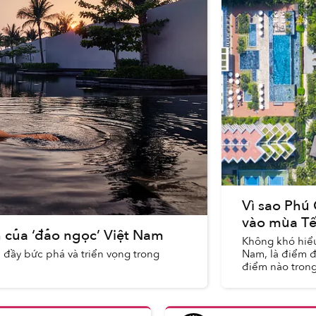
Vì sao Phú
vào mùa Tế
 của ‘đảo ngọc’ Việt Nam
Không khó hiểu
đầy bức phá và triển vọng trong
Nam, là điểm đ
điểm nào trong
tươi sốn...