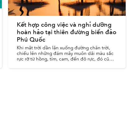
Kết hợp công việc và nghỉ dưỡng
hoàn hảo tại thiên đường biển đảo
Phú Quốc
Khi mặt trời dần lặn xuống đường chân trời,
chiếu lên những đám mây muôn dải màu sắc
rực rỡ từ hồng, tím, cam, đến đỏ rực, đó cũng
là lúc bãi biển nguyên sơ tại khu nghỉ dưỡng
Novotel Phú Quốc trở nên...