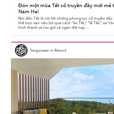
Đón một mùa Tết cổ truyền đầy mới mẻ t
Nam Hai
Nói đến Tết là nói tới những phong tục cổ truyền đặc
thể trọn vẹn nếu bỏ qua cách “ăn Tết,” “lễ Tết,” và “c
hình thành và lưu giữ cả ngàn đời nay. ...
Saigoneer
in
Resort