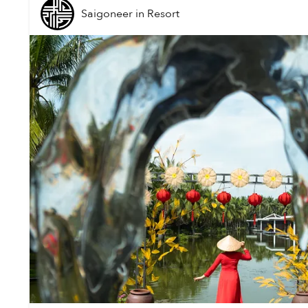
Saigoneer
in
Resort