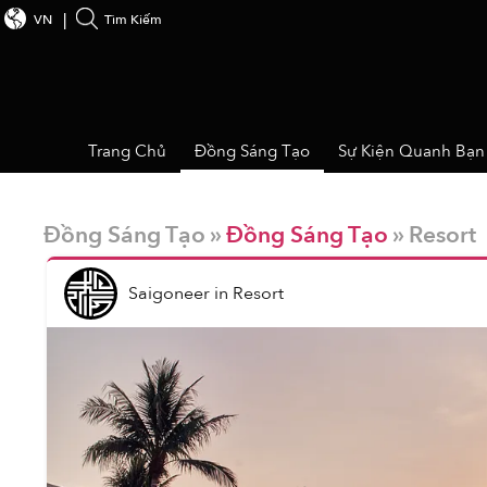
VN
Tìm Kiếm
Trang Chủ
Đồng Sáng Tạo
Sự Kiện Quanh Bạn
Đồng Sáng Tạo »
Đồng Sáng Tạo
» Resort
Saigoneer
in
Resort