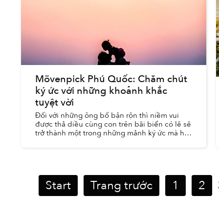
Mövenpick Phú Quốc: Chăm chút
ký ức với những khoảnh khắc
tuyệt vời
Đối với những ông bố bận rộn thì niềm vui
được thả diều cùng con trên bãi biển có lẽ sẽ
trở thành một trong những mảnh ký ức mà họ
trân quý nhất trong cuộc sống này. “Khi ta
nghĩ về thời thơ ấu, những...
Start
Trang trước
1
2