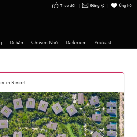
Theo dõi
Đăng ký
Ủng hộ
g
Di Sản
Chuyện Nhỏ
Darkroom
Podcast
er
in
Resort