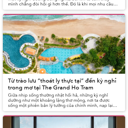
mình chẳng đòi hỏi gì hơn thế. Đó là khi mọi nhu cầu
được thoả mãn, và mọi giác quan được...
Từ trào lưu “thoát ly thực tại” đến kỳ nghỉ
trong mơ tại The Grand Ho Tram
Giữa nhịp sống thường nhật hối hả, những kỳ nghỉ
dưỡng như một khoảng lặng thơ mộng, nơi ta được
sống một phiên bản lý tưởng của chính mình, nạp lại
năng lượng và đôi khi, đủ xa để tạm ngắt kết nối kh...