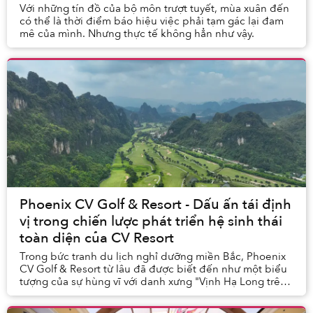
Với những tín đồ của bộ môn trượt tuyết, mùa xuân đến
có thể là thời điểm báo hiệu việc phải tạm gác lại đam
mê của mình. Nhưng thực tế không hẳn như vậy.
Phoenix CV Golf & Resort - Dấu ấn tái định
vị trong chiến lược phát triển hệ sinh thái
toàn diện của CV Resort
Trong bức tranh du lịch nghỉ dưỡng miền Bắc, Phoenix
CV Golf & Resort từ lâu đã được biết đến như một biểu
tượng của sự hùng vĩ với danh xưng "Vịnh Hạ Long trên
cạn". Sau hơn hai thập kỷ kiến tạo, 202...