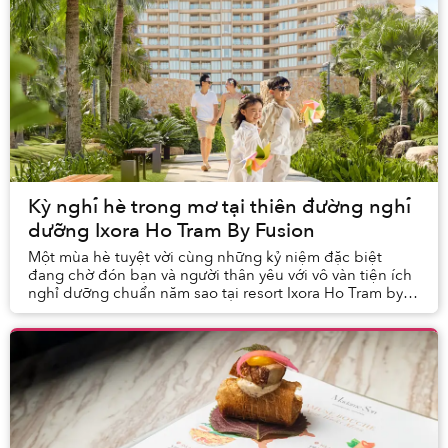
Kỳ nghỉ hè trong mơ tại thiên đường nghỉ
dưỡng Ixora Ho Tram By Fusion
Một mùa hè tuyệt vời cùng những kỷ niệm đặc biệt
đang chờ đón bạn và người thân yêu với vô vàn tiện ích
nghỉ dưỡng chuẩn năm sao tại resort Ixora Ho Tram by
Fusion – mảnh ghép mới nhất của khu phức hợ...