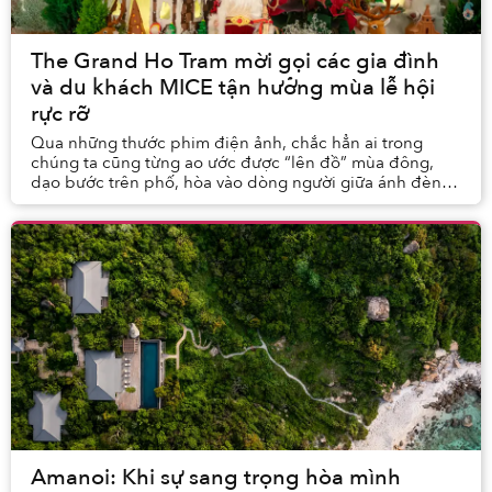
The Grand Ho Tram mời gọi các gia đình
và du khách MICE tận hưởng mùa lễ hội
rực rỡ
Qua những thước phim điện ảnh, chắc hẳn ai trong
chúng ta cũng từng ao ước được “lên đồ” mùa đông,
dạo bước trên phố, hòa vào dòng người giữa ánh đèn
lung linh đậm chất lễ hội cuối năm – một cảm giác ...
Amanoi: Khi sự sang trọng hòa mình