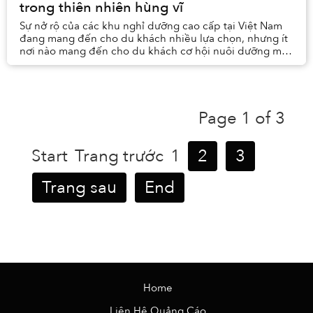
trong thiên nhiên hùng vĩ
Sự nở rộ của các khu nghỉ dưỡng cao cấp tại Việt Nam
đang mang đến cho du khách nhiều lựa chọn, nhưng ít
nơi nào mang đến cho du khách cơ hội nuôi dưỡng mối
liên hệ sâu sắc với bản thân và thiên nhiên...
Page 1 of 3
Start
Trang trước
1
2
3
Trang sau
End
Home
Liên Hệ Quảng Cáo