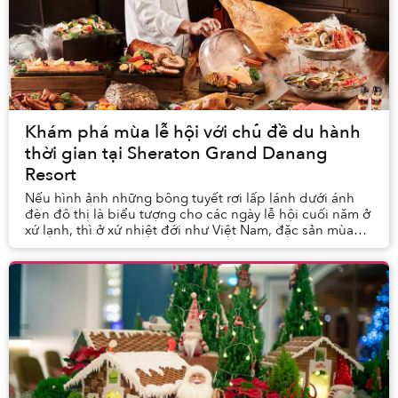
Khám phá mùa lễ hội với chủ đề du hành
thời gian tại Sheraton Grand Danang
Resort
Nếu hình ảnh những bông tuyết rơi lấp lánh dưới ánh
đèn đô thị là biểu tượng cho các ngày lễ hội cuối năm ở
xứ lạnh, thì ở xứ nhiệt đới như Việt Nam, đặc sản mùa
này chính là sự sum vầy và cảm giác rạ...