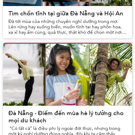
Tìm chốn tĩnh tại giữa Đà Nẵng và Hội An
Đã tới mùa của những chuyến nghỉ dưỡng trong mơ.
Lên rừng hay xuống biển, muốn tĩnh tại hay phồn hoa,
xa xỉ hay ấm cúng, quả thực, thật khó để chọn một nơi
hội tụ đủ mọi điều mình muốn. Và rồi, bạn th...
Đà Nẵng - Điểm đến mùa hè lý tưởng cho
mọi du khách
“Có tất cả” là điều phi lý ngoài đời thực, nhưng trong
một kỳ nghỉ dưỡng đúng nghĩa, đôi khi ta cảm thấy