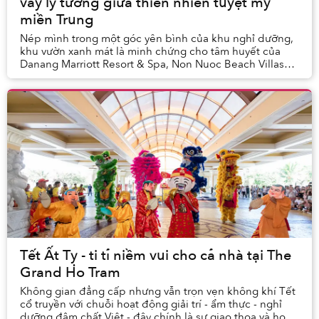
vầy lý tưởng giữa thiên nhiên tuyệt mỹ
miền Trung
Nép mình trong một góc yên bình của khu nghỉ dưỡng,
khu vườn xanh mát là minh chứng cho tâm huyết của
Danang Marriott Resort & Spa, Non Nuoc Beach Villas
trong việc kiến tạo một chốn nghỉ chân thanh b...
Tết Ất Tỵ - ti tỉ niềm vui cho cả nhà tại The
Grand Ho Tram
Không gian đẳng cấp nhưng vẫn trọn vẹn không khí Tết
cổ truyền với chuỗi hoạt động giải trí - ẩm thực - nghỉ
dưỡng đậm chất Việt - đây chính là sự giao thoa và hoà