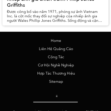
Griffiths
Được công bố vào năm 1971, phóng sự ảnh Vietnam
Inc. là cột mốc thay đổi sự nghiệp của nhiếp ảnh gia
người Wales Phillip Jones Griffiths. Sống động và cận
cảnh, những hình ảnh mà ông gh...
Home
Liên Hệ Quảng Cáo
Cộng Tác
Cơ Hội Nghề Nghiệp
Hợp Tác Thương Hiệu
Sitemap