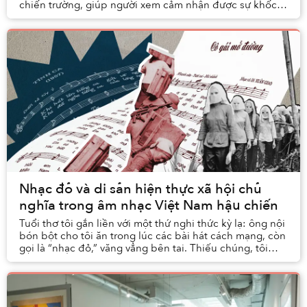
chiến trường, giúp người xem cảm nhận được sự khốc
liệt của quá khứ. Nhưng điều gì nằm ng...
Nhạc đỏ và di sản hiện thực xã hội chủ
nghĩa trong âm nhạc Việt Nam hậu chiến
Tuổi thơ tôi gắn liền với một thứ nghi thức kỳ lạ: ông nội
bón bột cho tôi ăn trong lúc các bài hát cách mạng, còn
gọi là “nhạc đỏ,” văng vẳng bên tai. Thiếu chúng, tôi
nhất quyết không chịu mở miệng....