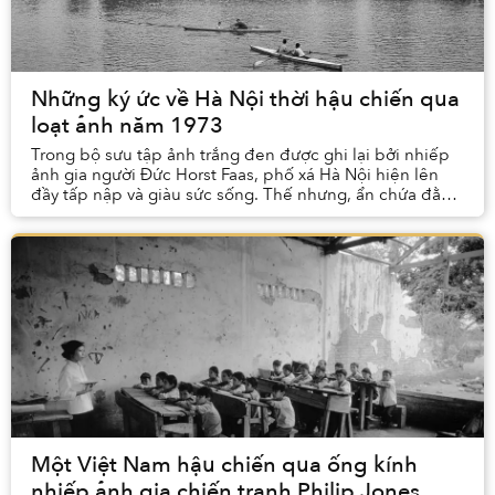
Những ký ức về Hà Nội thời hậu chiến qua
loạt ảnh năm 1973
Trong bộ sưu tập ảnh trắng đen được ghi lại bởi nhiếp
ảnh gia người Đức Horst Faas, phố xá Hà Nội hiện lên
đầy tấp nập và giàu sức sống. Thế nhưng, ẩn chứa đằng
sau khung hình tràn đầy tiếng cười con ...
Một Việt Nam hậu chiến qua ống kính
nhiếp ảnh gia chiến tranh Philip Jones