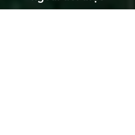
San Kwon
Previous article
review
movie review
summer school 2001
cinema
'Quán Kỳ Nam' và ván cược điện ảnh bằng phim nhựa 35mm
A
A
A
Đọc
phiên bản Tiếng Anh
của bài viết tại
Saigoneer
.
Bộ phim
Trường Hè, 2001
, do đạo diễn kiêm nhà văn
người Séc gốc Việt Dužan Dương thực hiện, ra mắt
lần đầu vào năm ngoái và đã nhận được vô số lời
khen ngợi từ giới phê bình tại Cộng hòa Séc cũng
như khắp châu Âu. Giờ đây, tác phẩm này đã chính
thức cập bến Việt Nam và đang được công chiếu tại
các hệ thống rạp trên toàn quốc.
Trường Hè, 2001
(Letní škola, 2001) lấy bối cảnh mùa
hè năm 2001 tại Cheb, một thị trấn nhỏ ở Cộng hòa