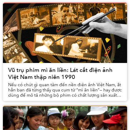
Vũ trụ phim mì ăn liền: Lát cắt điện ảnh
Việt Nam thập niên 1990
Nếu có chút gì quan tâm đến nền điện ảnh Việt Nam, ắt
hẳn bạn đã từng thấy qua cụm từ “mì ăn liền”— hay được
dùng để mô tả những bộ phim có chất lượng sản xuất
thấp. Tuy chỉ mới trở nên thông dụng tro...