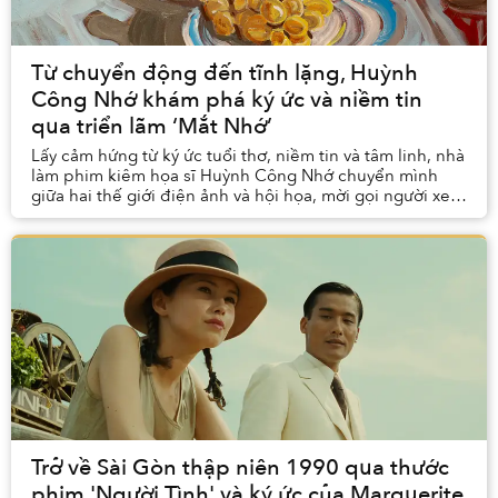
Từ chuyển động đến tĩnh lặng, Huỳnh
Công Nhớ khám phá ký ức và niềm tin
qua triển lãm ‘Mắt Nhớ’
Lấy cảm hứng từ ký ức tuổi thơ, niềm tin và tâm linh, nhà
làm phim kiêm họa sĩ Huỳnh Công Nhớ chuyển mình
giữa hai thế giới điện ảnh và hội họa, mời gọi người xem
bước vào hành trình tìm kiếm vẻ đẹp t...
Trở về Sài Gòn thập niên 1990 qua thước
phim 'Người Tình' và ký ức của Marguerite