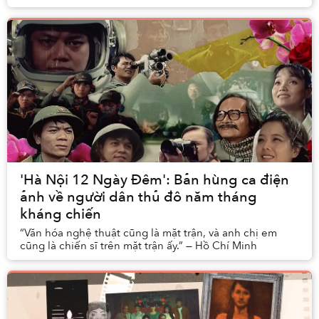
tích hợp bếp? Một rạp chiếu phim mini? Ha...
'Hà Nội 12 Ngày Đêm': Bản hùng ca điện
ảnh về người dân thủ đô năm tháng
kháng chiến
“Văn hóa nghệ thuật cũng là mặt trận, và anh chị em
cũng là chiến sĩ trên mặt trận ấy.” — Hồ Chí Minh