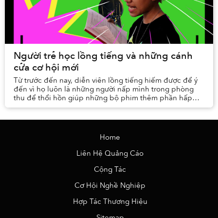
Người trẻ học lồng tiếng và những cánh
cửa cơ hội mới
Từ trước đến nay, diễn viên lồng tiếng hiếm được để ý
đến vì họ luôn là những người nấp mình trong phòng
thu để thổi hồn giúp những bộ phim thêm phần hấp
dẫn. Nhưng vẫn còn rất nhiều bạn trẻ vô tình c...
Home
Liên Hệ Quảng Cáo
Cộng Tác
Cơ Hội Nghề Nghiệp
Hợp Tác Thương Hiệu
Sitemap