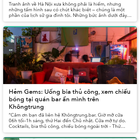
Tranh ảnh về Hà Nội xưa không phải là hiếm, nhưng
những tấm hình sau có chút khác biệt — chúng là một
phần của lịch sử gia đình tôi. Những bức ảnh dưới đây,
thu thập từ 5 bộ album khác nhau, là những ...
Hẻm Gems: Uống bia thủ công, xem chiếu
bóng tại quán bar ẩn mình trên
Khôngtrung
“Cảm ơn bạn đã liên hệ Khôngtrung.bar. Giờ mở cửa
06h tối–1h sáng, thứ Hai đến Chủ nhật. Cửa mở tự do.
Cocktails, bia thủ công, chiếu bóng ngoài trời - Thứ
Năm và Chủ nhật. Cảm ơn và gặp nhau ngẫ...