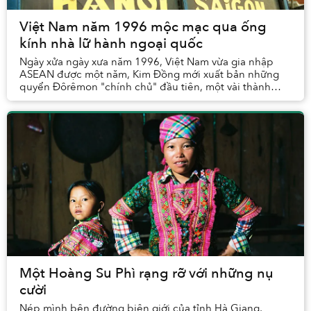
Việt Nam năm 1996 mộc mạc qua ống
kính nhà lữ hành ngoại quốc
Ngày xửa ngày xưa năm 1996, Việt Nam vừa gia nhập
ASEAN được một năm, Kim Đồng mới xuất bản những
quyển Đôrêmon "chính chủ" đầu tiên, một vài thành
viên của Saigoneer còn đang bập bẹ tập nói...
Một Hoàng Su Phì rạng rỡ với những nụ
cười
Nép mình bên đường biên giới của tỉnh Hà Giang,