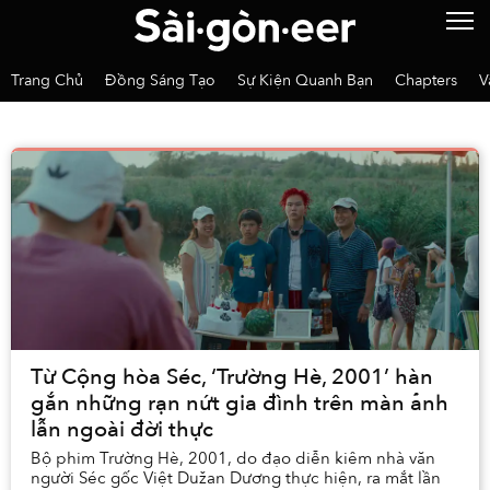
Trang Chủ
Đồng Sáng Tạo
Sự Kiện Quanh Bạn
Chapters
V
Từ Cộng hòa Séc, ‘Trường Hè, 2001’ hàn
gắn những rạn nứt gia đình trên màn ảnh
lẫn ngoài đời thực
Bộ phim Trường Hè, 2001, do đạo diễn kiêm nhà văn
người Séc gốc Việt Dužan Dương thực hiện, ra mắt lần