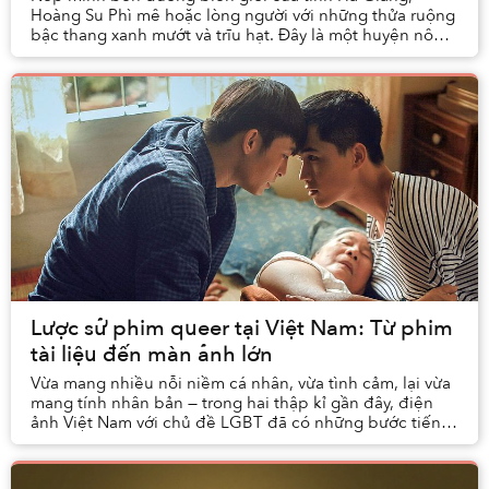
Hoàng Su Phì mê hoặc lòng người với những thửa ruộng
bậc thang xanh mướt và trĩu hạt. Đây là một huyện nông
thôn với nhiều cộng đồng dân tộc thiểu số cù...
Lược sử phim queer tại Việt Nam: Từ phim
tài liệu đến màn ảnh lớn
Vừa mang nhiều nỗi niềm cá nhân, vừa tình cảm, lại vừa
mang tính nhân bản — trong hai thập kỉ gần đây, điện
ảnh Việt Nam với chủ đề LGBT đã có những bước tiến
đáng kể, cho thấy được cả khán giả và ngư...