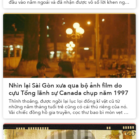
đầu vào năm ngoái và đã nhận được vô số lời khen ngợi
từ giới phê bình tại Cộng hòa Séc cũng như ...
Nhìn lại Sài Gòn xưa qua bộ ảnh film do
cựu Tổng lãnh sự Canada chụp năm 1997
Thỉnh thoảng, được ngồi lại lục lọi đống kỉ vật cũ từ
những năm tháng tuổi trẻ cũng có cái thú riêng của nó.
Vài chiếc đồng hồ gia truyền, cọc thư bao bì mòn vẹt vết
tay người, những xấp ảnh film úa v...