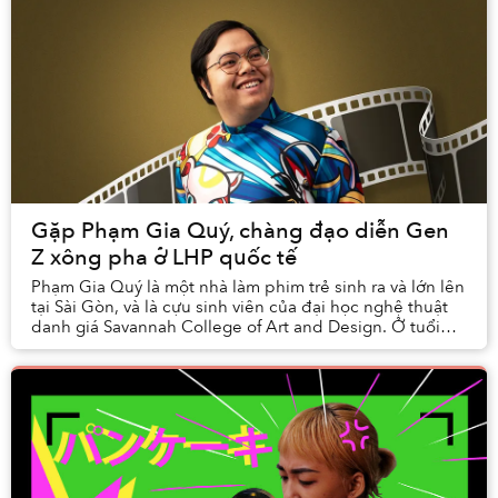
Gặp Phạm Gia Quý, chàng đạo diễn Gen
Z xông pha ở LHP quốc tế
Phạm Gia Quý là một nhà làm phim trẻ sinh ra và lớn lên
tại Sài Gòn, và là cựu sinh viên của đại học nghệ thuật
danh giá Savannah College of Art and Design. Ở tuổi
23, Quý đã có trong tay kho tàng dự ...