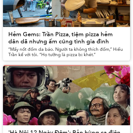
Hẻm Gems: Trần Pizza, tiệm pizza hẻm
dân dã nhưng ấm cúng tình gia đình
“Mấy nốt đốm da báo. Người ta không thích đốm,” Hiếu
Trần kể với tôi. “Họ tưởng là pizza bị khét.”
'Hà Nội 12 Ngày Đêm': Bản hùng ca điện