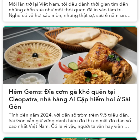
Mỗi lần trở lại Việt Nam, tôi đều dành thời gian tìm đến
những chốn xưa như một thói quen đã in vào tâm trí.
Nghe có vẻ hơi sáo mòn, nhưng thật sự, sau 6 năm sinh
sống ở Singapore, những nơi đã gắn li...
Hẻm Gems: Đĩa cơm gà khó quên tại
Cleopatra, nhà hàng Ai Cập hiếm hoi ở Sài
Gòn
Tính đến năm 2024, với dân số tròm trèm 9.5 triệu dân,
Sài Gòn vẫn giữ vững danh hiệu đô thị có mật độ dân số
cao nhất Việt Nam. Có lẽ vì vậy, người ta vẫn hay viện cái
đông đúc, xô bồ, chật chội của ...