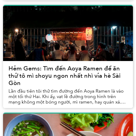
Hẻm Gems: Tìm đến Aoya Ramen để ăn
thử tô mì shoyu ngon nhất nhì vỉa hè Sài
Gòn
Lần đầu tiên tôi thử tìm đường đến Aoya Ramen là vào
một tối thứ Hai. Khi ấy, vạt lề đường trong hình trên
mạng không một bóng người, mì ramen, hay quán xá.
Tôi tiu nghỉu phát hiện ra quán nghỉ thứ Ha...