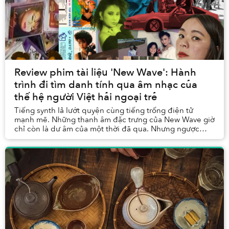
Review phim tài liệu 'New Wave': Hành
trình đi tìm danh tính qua âm nhạc của
thế hệ người Việt hải ngoại trẻ
Tiếng synth lả lướt quyện cùng tiếng trống điện tử
mạnh mẽ. Những thanh âm đặc trưng của New Wave giờ
chỉ còn là dư âm của một thời đã qua. Nhưng ngược
dòng về những năm 1980, chính những giai điệu ấy...