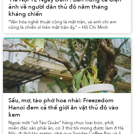
ảnh về người dân thủ đô năm tháng
kháng chiến
“Văn hóa nghệ thuật cũng là mặt trận, và anh chị em
cũng là chiến sĩ trên mặt trận ấy.” — Hồ Chí Minh
Sấu, mơ, tào phớ hoa nhài: Freezedom
Hanoi đem cả thế giới ăn vặt thủ đô vào
kem
Ngoài một “sớ Táo Quân” hàng chục loại bún, phở,
miến đặc sản phải ăn, có 3 thứ tôi mong được làm ở Hà
Nội: đi thử tàu metro, ghé qua Sonder Coffee Bar, và ăn