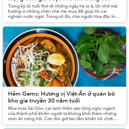
Trong ký ức tuổi thơ về những ngày hè oi ả, tôi nhớ mãi
hương vị những chén chè mẹ mua để giúp tôi cai
nghiện nước ngọt. Trong số đó, chè người Hoa đặc biệt
thu hút tôi nhờ cách bày biện độc đáo. Tuy ...
Hẻm Gems: Hương vị Việt-Ấn ở quán bò
kho gia truyền 30 năm tuổi
Mùa mưa Sài Gòn, cái lạnh thấm vào từng ngóc ngách
của thành phố khiến người ta không khỏi thèm những
món ăn nóng hổi. Cơn đói giờ tan tầm khiến tôi chợt
thèm ấm áp để xoa dịu cái lạnh từ chiều mưa tầ...