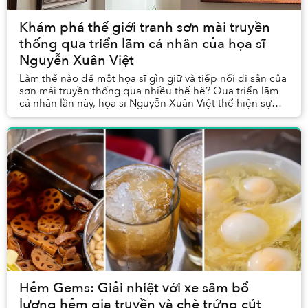
Khám phá thế giới tranh sơn mài truyền
thống qua triển lãm cá nhân của họa sĩ
Nguyễn Xuân Việt
Làm thế nào để một họa sĩ gìn giữ và tiếp nối di sản của
sơn mài truyền thống qua nhiều thế hệ? Qua triển lãm
cá nhân lần này, họa sĩ Nguyễn Xuân Việt thể hiện sự
thành thạo và hiểu biết rộng lớn, cũn...
Hẻm Gems: Giải nhiệt với xe sâm bổ
lượng hẻm gia truyền và chè trứng cút