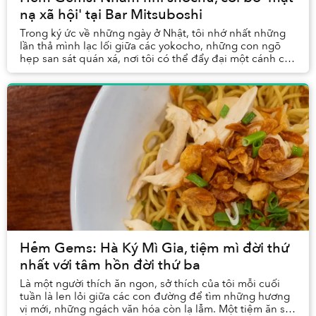
nạ xã hội' tại Bar Mitsuboshi
Trong ký ức về những ngày ở Nhật, tôi nhớ nhất những
lần thả mình lạc lối giữa các yokocho, những con ngõ
hẹp san sát quán xá, nơi tôi có thể đẩy đại một cánh cửa
nào đó mà chẳng biết điều gì đang chờ...
Hẻm Gems: Hà Ký Mì Gia, tiệm mì đời thứ
nhất với tâm hồn đời thứ ba
Là một người thích ăn ngon, sở thích của tôi mỗi cuối
tuần là len lỏi giữa các con đường để tìm những hương
vị mới, những ngách văn hóa còn lạ lẫm. Một tiệm ăn sẽ