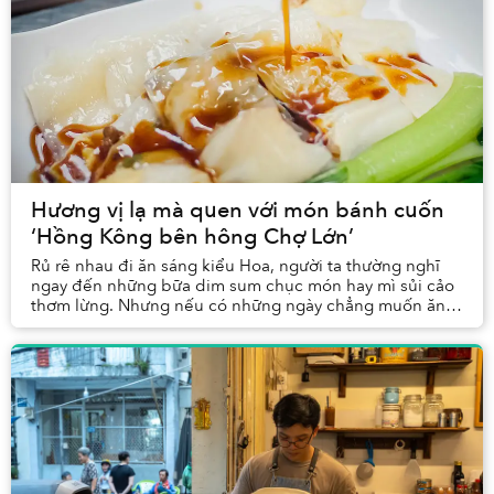
Hương vị lạ mà quen với món bánh cuốn
‘Hồng Kông bên hông Chợ Lớn’
Rủ rê nhau đi ăn sáng kiểu Hoa, người ta thường nghĩ
ngay đến những bữa dim sum chục món hay mì sủi cảo
thơm lừng. Nhưng nếu có những ngày chẳng muốn ăn
gì quá thịnh soạn, chỉ cần một món gì đó nhẹ nh...