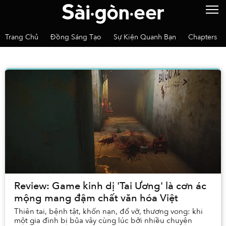
Trang Chủ
Đồng Sáng Tạo
Sự Kiện Quanh Bạn
Chapters
Review: Game kinh dị 'Tai Ương' là cơn ác
mộng mang đậm chất văn hóa Việt
Thiên tai, bệnh tật, khốn nạn, đổ vỡ, thương vong: khi
một gia đình bị bủa vây cùng lúc bởi nhiều chuyện