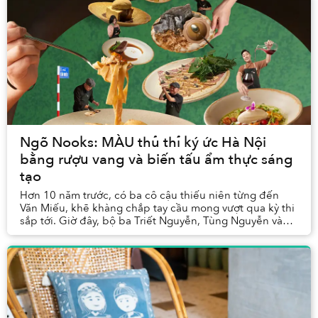
Ngõ Nooks: MÀU thủ thỉ ký ức Hà Nội
bằng rượu vang và biến tấu ẩm thực sáng
tạo
Hơn 10 năm trước, có ba cô cậu thiếu niên từng đến
Văn Miếu, khẽ khàng chắp tay cầu mong vượt qua kỳ thi
sắp tới. Giờ đây, bộ ba Triết Nguyễn, Tùng Nguyễn và
Dương Nguyễn gặp lại nhau ở chính nơi ấy —...