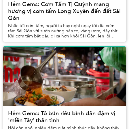
Hẻm Gems: Cơm Tấm Tị Quỳnh mang
hương vị cơm tấm Long Xuyên đến đất Sài
Gòn
Nhắc tới cơm tấm, người ta hay nghĩ ngay tới dĩa cơm
tấm Sài Gòn với sườn nướng bản to, vàng ươm, dày thịt.
Khi cơm tấm bắt đầu đi xa hơn khỏi Sài Gòn, len lỏi
xuống miền Tây, nó cũng dần biến hình ch...
Hẻm Gems: Tô bún riêu bình dân đậm vị
'miền Tây' thân tình
Hồi còn nhỏ, nhiều đêm giật mình thức dậy, không thấy