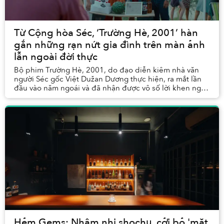
Từ Cộng hòa Séc, ‘Trường Hè, 2001’ hàn
gắn những rạn nứt gia đình trên màn ảnh
lẫn ngoài đời thực
Bộ phim Trường Hè, 2001, do đạo diễn kiêm nhà văn
người Séc gốc Việt Dužan Dương thực hiện, ra mắt lần
đầu vào năm ngoái và đã nhận được vô số lời khen ngợi
từ giới phê bình tại Cộng hòa Séc cũng như ...
Hẻm Gems: Nhâm nhi shochu, cởi bỏ 'mặt