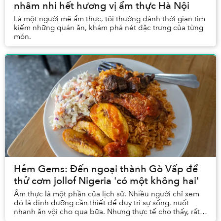
nhâm nhi hết hương vị ẩm thực Hà Nội
Là một người mê ẩm thực, tôi thường dành thời gian tìm
kiếm những quán ăn, khám phá nét đặc trưng của từng
món.
Hẻm Gems: Đến ngoại thành Gò Vấp để
thử cơm jollof Nigeria 'có một không hai'
Ẩm thực là một phần của lịch sử. Nhiều người chỉ xem
đó là dinh dưỡng cần thiết để duy trì sự sống, nuốt
nhanh ăn vội cho qua bữa. Nhưng thực tế cho thấy, rất
nhiều loại thực phẩm đã và đang gây ảnh h...