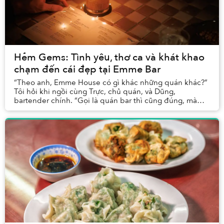
Hẻm Gems: Tình yêu, thơ ca và khát khao
chạm đến cái đẹp tại Emme Bar
“Theo anh, Emme House có gì khác những quán khác?”
Tôi hỏi khi ngồi cùng Trực, chủ quán, và Dũng,
bartender chính. “Gọi là quán bar thì cũng đúng, mà
chưa đủ,” Dũng đáp. Tôi gặng hỏi về những lớp lang...