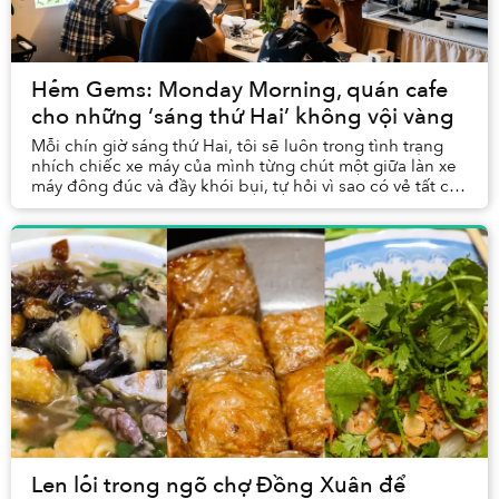
Hẻm Gems: Monday Morning, quán cafe
cho những ‘sáng thứ Hai’ không vội vàng
Mỗi chín giờ sáng thứ Hai, tôi sẽ luôn trong tình trạng
nhích chiếc xe máy của mình từng chút một giữa làn xe
máy đông đúc và đầy khói bụi, tự hỏi vì sao có vẻ tất cả
mọi người đều đổ xô ra đường vào ...
Len lỏi trong ngõ chợ Đồng Xuân để