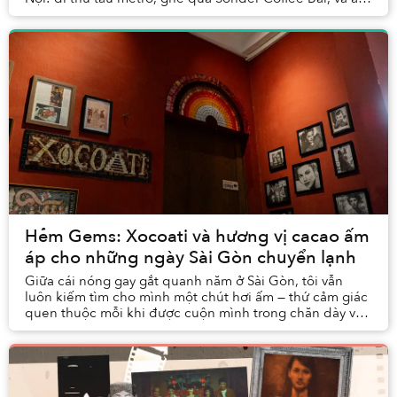
thử kem của Freezedom Hanoi.
Hẻm Gems: Xocoati và hương vị cacao ấm
áp cho những ngày Sài Gòn chuyển lạnh
Giữa cái nóng gay gắt quanh năm ở Sài Gòn, tôi vẫn
luôn kiếm tìm cho mình một chút hơi ấm — thứ cảm giác
quen thuộc mỗi khi được cuộn mình trong chăn dày vào
mùa đông Hà Nội. Đang lướt tìm những địa đ...