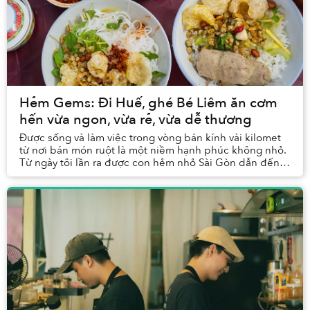
Hẻm Gems: Đi Huế, ghé Bé Liêm ăn cơm
hến vừa ngon, vừa rẻ, vừa dễ thương
Được sống và làm việc trong vòng bán kính vài kilomet
từ nơi bán món ruột là một niềm hạnh phúc không nhỏ.
Từ ngày tôi lần ra được con hẻm nhỏ Sài Gòn dẫn đến
quán Cơm Hến O Thu, cứ mỗi tháng vài lần,...