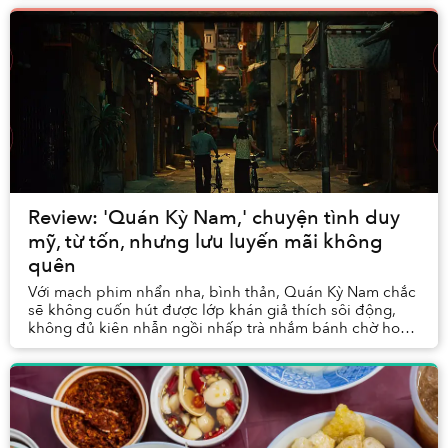
Review: 'Quán Kỳ Nam,' chuyện tình duy
mỹ, từ tốn, nhưng lưu luyến mãi không
quên
Với mạch phim nhẩn nha, bình thản, Quán Kỳ Nam chắc
sẽ không cuốn hút được lớp khán giả thích sôi động,
không đủ kiên nhẫn ngồi nhấp trà nhắm bánh chờ hoa
quỳnh nở trong đêm. Tuy vậy, những ai dành đư...