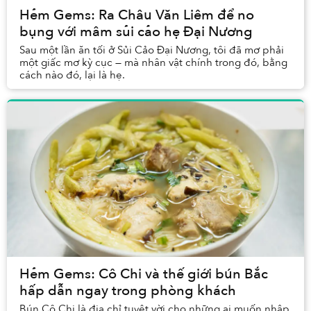
Hẻm Gems: Ra Châu Văn Liêm để no
bụng với mâm sủi cảo hẹ Đại Nương
Sau một lần ăn tối ở Sủi Cảo Đại Nương, tôi đã mơ phải
một giấc mơ kỳ cục — mà nhân vật chính trong đó, bằng
cách nào đó, lại là hẹ.
Hẻm Gems: Cô Chi và thế giới bún Bắc
hấp dẫn ngay trong phòng khách
Bún Cô Chi là địa chỉ tuyệt vời cho những ai muốn nhập