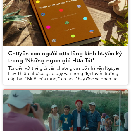
Chuyện con người qua lăng kính huyền kỳ
trong 'Những ngọn gió Hua Tát'
Tôi đến với thế giới văn chương của cố nhà văn Nguyễn
Huy Thiệp nhờ cô giáo dạy văn trong đội tuyển trường
cấp ba. “‘Muối của rừng,’” cô nói, “hãy đọc và phân tích
diễn biến tâm lý nhân vật, các con s...