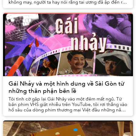
không may, người ta hay nói rằng tai ương đã ập đến rồi
đó. Tai Ương (The Scourge) cũng ch...
Gái Nhảy và một hình dung về Sài Gòn từ
những thân phận bên lề
Tôi tình cờ gặp lại Gái Nhảy vào một đêm mất ngủ. Từ
bản phim VHS giật nhiễu trên YouTube, tôi rơi thẳng vào
hố sâu của dòng phim thương mại Việt đầu những năm
2000, đặc biệt là thế giới điện ảnh của ...