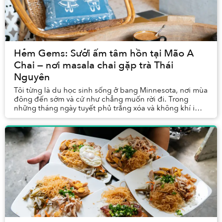
Hẻm Gems: Sưởi ấm tâm hồn tại Mão A
Chai — nơi masala chai gặp trà Thái
Nguyên
Tôi từng là du học sinh sống ở bang Minnesota, nơi mùa
đông đến sớm và cứ như chẳng muốn rời đi. Trong
những tháng ngày tuyết phủ trắng xóa và không khí im
ắng đến lạ, tôi gần như sống nhờ vào cà phê,...