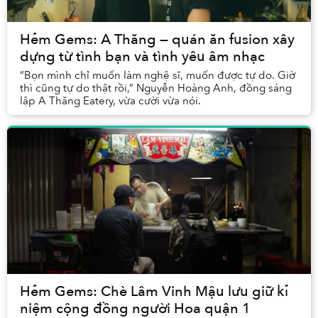
Hẻm Gems: A Thăng — quán ăn fusion xây
dựng từ tình bạn và tình yêu âm nhạc
“Bọn mình chỉ muốn làm nghệ sĩ, muốn được tự do. Giờ
thì cũng tự do thật rồi,” Nguyễn Hoàng Anh, đồng sáng
lập A Thăng Eatery, vừa cười vừa nói.
Hẻm Gems: Chè Lâm Vinh Mậu lưu giữ kỉ
niệm cộng đồng người Hoa quận 1