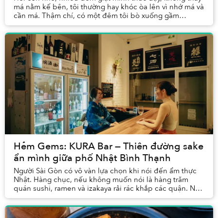
má nằm kế bên, tôi thường hay khóc òa lên vì nhớ má và
cần má. Thậm chí, có một đêm tôi bò xuống gầm
giường, quậy cho bằng được, bắt má phải xuất ...
Hẻm Gems: KURA Bar — Thiên đường sake
ẩn mình giữa phố Nhật Bình Thạnh
Người Sài Gòn có vô vàn lựa chọn khi nói đến ẩm thực
Nhật. Hàng chục, nếu không muốn nói là hàng trăm
quán sushi, ramen và izakaya rải rác khắp các quận. Nếu
muốn thử thứ gì đó đặc biệt hơn, những món...