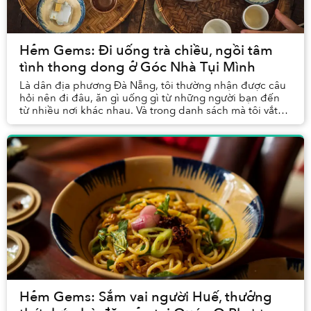
Hẻm Gems: Đi uống trà chiều, ngồi tâm
tình thong dong ở Góc Nhà Tụi Mình
Là dân địa phương Đà Nẵng, tôi thường nhận được câu
hỏi nên đi đâu, ăn gì uống gì từ những người bạn đến
từ nhiều nơi khác nhau. Và trong danh sách mà tôi vắt
cạn chất xám để chỉ cho họ, chắc chắn khô...
Hẻm Gems: Sắm vai người Huế, thưởng