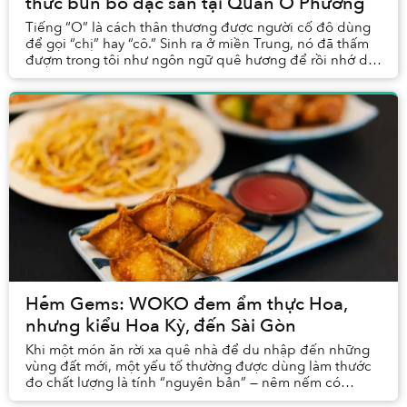
thức bún bò đặc sản tại Quán O Phương
Tiếng “O” là cách thân thương được người cố đô dùng
để gọi “chị” hay “cô.” Sinh ra ở miền Trung, nó đã thấm
đượm trong tôi như ngôn ngữ quê hương để rồi nhớ da
diết khi đến một miền khác. Thi thoảng, ...
Hẻm Gems: WOKO đem ẩm thực Hoa,
nhưng kiểu Hoa Kỳ, đến Sài Gòn
Khi một món ăn rời xa quê nhà để du nhập đến những
vùng đất mới, một yếu tố thường được dùng làm thước
đo chất lượng là tính “nguyên bản” — nêm nếm có
chuẩn không, nguyên liệu giống bao nhiêu phần tră...