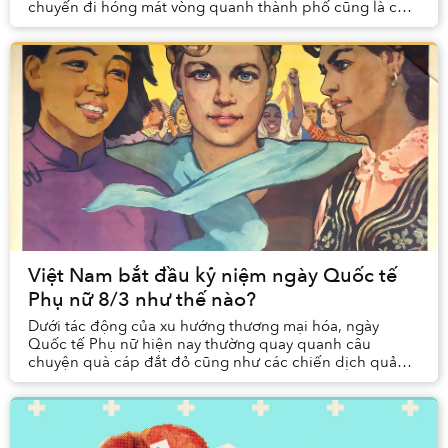
chuyến đi hóng mát vòng quanh thành phố cũng là cơ
hội để chính người Sài Gòn biết thêm về lịch ...
Việt Nam bắt đầu kỷ niệm ngày Quốc tế
Phụ nữ 8/3 như thế nào?
Dưới tác động của xu hướng thương mại hóa, ngày
Quốc tế Phụ nữ hiện nay thường quay quanh câu
chuyện quà cáp đắt đỏ cũng như các chiến dịch quảng
cáo rầm rộ. Không nhiều người biết rằng đằng sau ngày
...