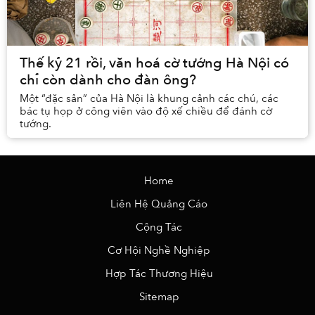
Thế kỷ 21 rồi, văn hoá cờ tướng Hà Nội có
chỉ còn dành cho đàn ông?
Một “đặc sản” của Hà Nội là khung cảnh các chú, các
bác tụ họp ở công viên vào độ xế chiều để đánh cờ
tướng.
Home
Liên Hệ Quảng Cáo
Cộng Tác
Cơ Hội Nghề Nghiệp
Hợp Tác Thương Hiệu
Sitemap