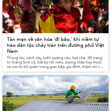
Tản mạn về văn hóa 'đi bão,' khi niềm tự
hào dân tộc chảy tràn trên đường phố Việt
Nam
Thùng rác, cành cây, biển quảng cáo, bạt che, đồ trang
trí Giáng Sinh cũ, bất kỳ nồi niêu, xoong chảo hay muôi
vá nào bị bỏ quên trong gian bếp gia đình, thậm chí cả
khuôn bánh khọt của một người bán ...