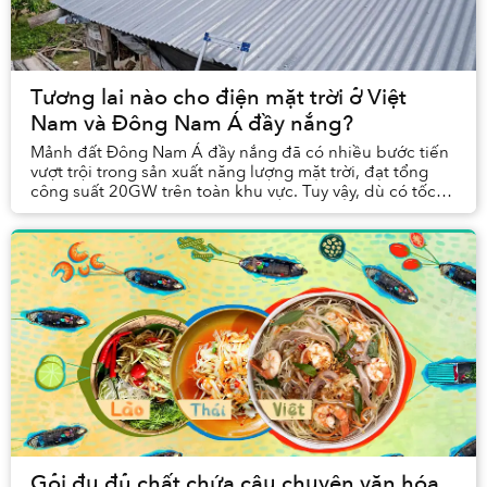
Tương lai nào cho điện mặt trời ở Việt
Nam và Đông Nam Á đầy nắng?
Mảnh đất Đông Nam Á đầy nắng đã có nhiều bước tiến
vượt trội trong sản xuất năng lượng mặt trời, đạt tổng
công suất 20GW trên toàn khu vực. Tuy vậy, dù có tốc
độ phát triển nhanh và mục tiêu đầy tham ...
Gỏi đu đủ chất chứa câu chuyện văn hóa,