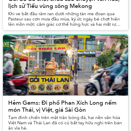
lịch sử Tiểu vùng sông Mekong
Khi ve bắt đầu râm ran dưới những tán me đoạn qua
Pasteur sau cơn mưa đầu mùa, ký ức ngày bé chợt hiện
lên mồn một: cảm giác cơ thể hừng hực và hai mắt rươm
rướm cay xè. Nhưng chẳng phải là do nắng và...
Hẻm Gems: Đi phố Phan Xích Long nếm
món Thái, vị Việt, giá Sài Gòn
Tạm đình chiến trên mặt trận bóng đá, hai nền văn hóa
Việt Nam và Thái Lan đã có cú bắt tay hữu nghị trên bàn
ăn vỉa hè.