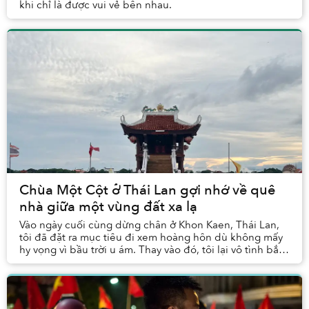
khi chỉ là được vui vẻ bên nhau.
Chùa Một Cột ở Thái Lan gợi nhớ về quê
nhà giữa một vùng đất xa lạ
Vào ngày cuối cùng dừng chân ở Khon Kaen, Thái Lan,
tôi đã đặt ra mục tiêu đi xem hoàng hôn dù không mấy
hy vọng vì bầu trời u ám. Thay vào đó, tôi lại vô tình bắt
gặp một cánh cổng chào với dòng chữ ...