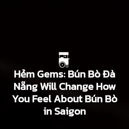
Hẻm Gems: Bún Bò Đà
Nẵng Will Change How
You Feel About Bún Bò
in Saigon
Khôi Phạm