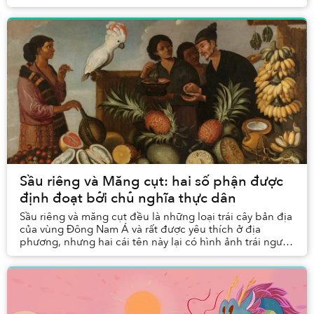
cái mùi quen thuộc làm gợi nhớ về góc bếp ...
Sầu riêng và Măng cụt: hai số phận được
định đoạt bởi chủ nghĩa thực dân
Sầu riêng và măng cụt đều là những loại trái cây bản địa
của vùng Đông Nam Á và rất được yêu thích ở địa
phương, nhưng hai cái tên này lại có hình ảnh trái ngược
nhau trong cảm nhận của bạn bè phương ...