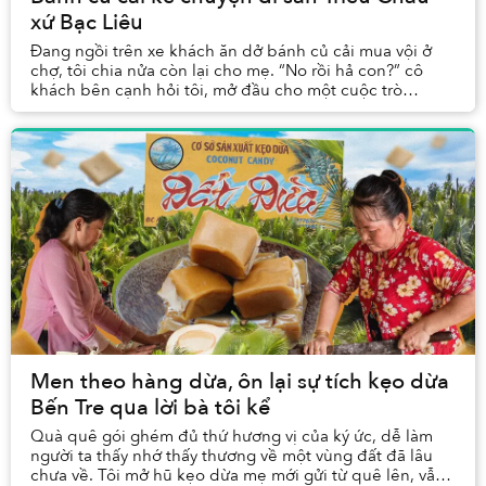
xứ Bạc Liêu
Đang ngồi trên xe khách ăn dở bánh củ cải mua vội ở
chợ, tôi chia nửa còn lại cho mẹ. “No rồi hả con?” cô
khách bên cạnh hỏi tôi, mở đầu cho một cuộc trò
chuyện rôm rả trong suốt hành trình còn lại. K...
Men theo hàng dừa, ôn lại sự tích kẹo dừa
Bến Tre qua lời bà tôi kể
Quà quê gói ghém đủ thứ hương vị của ký ức, dễ làm
người ta thấy nhớ thấy thương về một vùng đất đã lâu
chưa về. Tôi mở hũ kẹo dừa mẹ mới gửi từ quê lên, vẫn