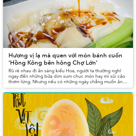
Hương vị lạ mà quen với món bánh cuốn
‘Hồng Kông bên hông Chợ Lớn’
Rủ rê nhau đi ăn sáng kiểu Hoa, người ta thường nghĩ
ngay đến những bữa dim sum chục món hay mì sủi cảo
thơm lừng. Nhưng nếu có những ngày chẳng muốn ăn
gì quá thịnh soạn, chỉ cần một món gì đó nhẹ nh...