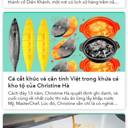
thành cổ Diên Khánh, một nơi có lịch sử hàng trăm năm,
cách thành phố biển Nha Trang nhộn nhịp ...
Cá cắt khúc và căn tính Việt trong khứa cá
kho tộ của Christine Hà
Cách đây 13 năm, Christine Hà quyết định ghi danh, và
cuối cùng về nhất cuộc thi nấu ăn lừng lẫy khắp nước
Mỹ, MasterChef. Lúc đó, Christine vẫn chỉ là cô nghiên
cứu sinh cao học vừa chớm ngoài 30, nh...