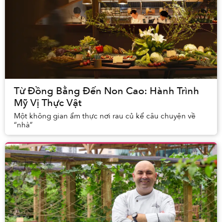
Từ Đồng Bằng Đến Non Cao: Hành Trình
Mỹ Vị Thực Vật
Một không gian ẩm thực nơi rau củ kể câu chuyện về
“nhà”