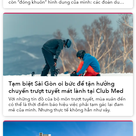
còn “đóng khuôn” hình dung của mình: các đoàn du
lịch đông đúc, phần lớn là người lớn tuổi mặc áo đ...
Tạm biệt Sài Gòn oi bức để tận hưởng
chuyến trượt tuyết mát lành tại Club Med
Với những tín đồ của bộ môn trượt tuyết, mùa xuân đến
có thể là thời điểm báo hiệu việc phải tạm gác lại đam
mê của mình. Nhưng thực tế không hẳn như vậy.