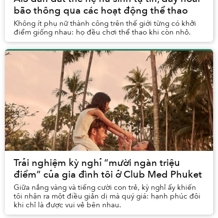
bão thông qua các hoạt động thể thao
Không ít phụ nữ thành công trên thế giới từng có khởi
điểm giống nhau: họ đều chơi thể thao khi còn nhỏ.
Trải nghiệm kỳ nghỉ “mười ngàn triệu
điểm” của gia đình tôi ở Club Med Phuket
Giữa nắng vàng và tiếng cười con trẻ, kỳ nghỉ ấy khiến
tôi nhận ra một điều giản dị mà quý giá: hạnh phúc đôi
khi chỉ là được vui vẻ bên nhau.