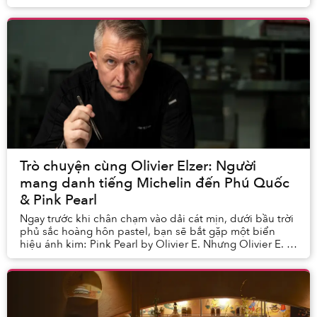
Schools and Colleges (WASC) - một trong những ...
Trò chuyện cùng Olivier Elzer: Người
mang danh tiếng Michelin đến Phú Quốc
& Pink Pearl
Ngay trước khi chân chạm vào dải cát mịn, dưới bầu trời
phủ sắc hoàng hôn pastel, bạn sẽ bắt gặp một biển
hiệu ánh kim: Pink Pearl by Olivier E. Nhưng Olivier E. là
ai?