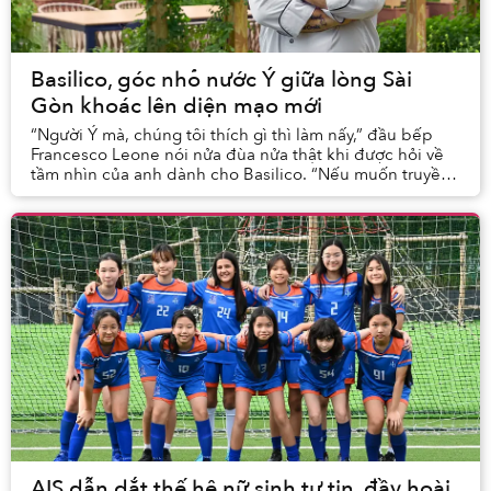
Basilico, góc nhỏ nước Ý giữa lòng Sài
Gòn khoác lên diện mạo mới
“Người Ý mà, chúng tôi thích gì thì làm nấy,” đầu bếp
Francesco Leone nói nửa đùa nửa thật khi được hỏi về
tầm nhìn của anh dành cho Basilico. “Nếu muốn truyền
tải đúng tinh thần ẩm thực Ý, muốn biến ...
AIS dẫn dắt thế hệ nữ sinh tự tin, đầy hoài