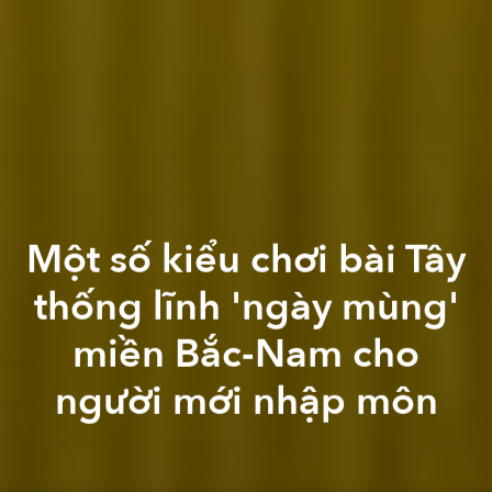
Một số kiểu chơi bài Tây
thống lĩnh 'ngày mùng'
miền Bắc-Nam cho
người mới nhập môn
Diệu Anh
Uyên Đỗ
Phan Nhi
Hannah Hoàng
Lê Thái Hoàng