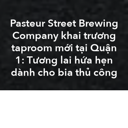
Pasteur Street Brewing
Company khai trương
taproom mới tại Quận
1: Tương lai hứa hẹn
dành cho bia thủ công
Saigoneer
Saigoneer
PSBC
pasteur street
craft beer
A
A
A
Đọc
phiên bản Tiếng Anh
của bài viết tại
Saigoneer
.