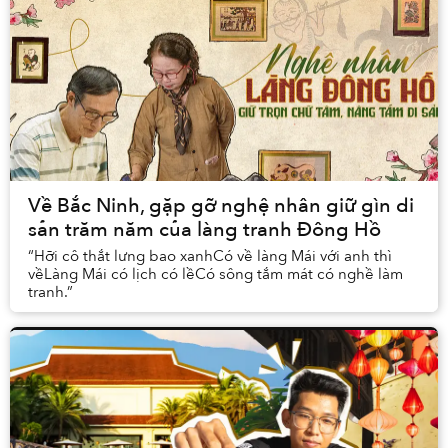
Về Bắc Ninh, gặp gỡ nghệ nhân giữ gìn di
sản trăm năm của làng tranh Đông Hồ
“Hỡi cô thắt lưng bao xanhCó về làng Mái với anh thì
vềLàng Mái có lịch có lềCó sông tắm mát có nghề làm
tranh.”