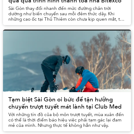
qua quá trình hình thành tòa nhà Bitexco
Sài Gòn thay đổi nhanh đến mức đường chân trời
dường như biến chuyển sau mỗi đêm thức dậy. Khi
những cao ốc tại Thủ Thiêm còn chưa kịp quen mắt, ta
đã thấy Thanh Đa rục rịch chuyển mình, rồi những khu...
Tạm biệt Sài Gòn oi bức để tận hưởng
chuyến trượt tuyết mát lành tại Club Med
Với những tín đồ của bộ môn trượt tuyết, mùa xuân đến
có thể là thời điểm báo hiệu việc phải tạm gác lại đam
mê của mình. Nhưng thực tế không hẳn như vậy.