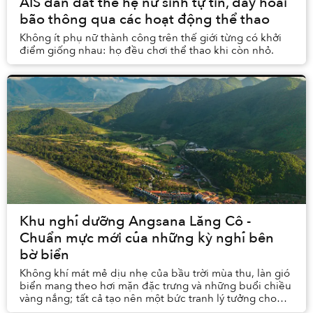
AIS dẫn dắt thế hệ nữ sinh tự tin, đầy hoài
bão thông qua các hoạt động thể thao
Không ít phụ nữ thành công trên thế giới từng có khởi
điểm giống nhau: họ đều chơi thể thao khi còn nhỏ.
Khu nghỉ dưỡng Angsana Lăng Cô -
Chuẩn mực mới của những kỳ nghỉ bên
bờ biển
Không khí mát mẻ dịu nhẹ của bầu trời mùa thu, làn gió
biển mang theo hơi mặn đặc trưng và những buổi chiều
vàng nắng; tất cả tạo nên một bức tranh lý tưởng cho
chuyến nghỉ dưỡng cuối năm. Tại Angsana...