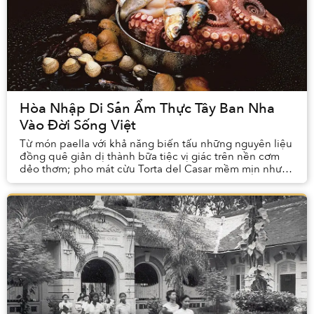
Hòa Nhập Di Sản Ẩm Thực Tây Ban Nha
Vào Đời Sống Việt
Từ món paella với khả năng biến tấu những nguyên liệu
đồng quê giản dị thành bữa tiệc vị giác trên nền cơm
dẻo thơm; pho mát cừu Torta del Casar mềm mịn như
kem; bột ớt Pimentón de la Vera làm từ ớt h...