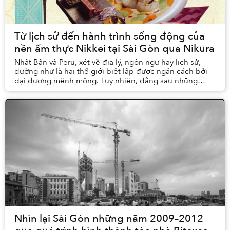
Từ lịch sử đến hành trình sống động của
nền ẩm thực Nikkei tại Sài Gòn qua Nikura
Nhật Bản và Peru, xét về địa lý, ngôn ngữ hay lịch sử,
dường như là hai thế giới biệt lập được ngăn cách bởi
đại dương mênh mông. Tuy nhiên, đằng sau những
khác biệt ấy là một mối “duyên nợ” gắn kết h...
Nhìn lại Sài Gòn những năm 2009–2012