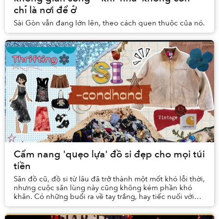
chỉ là nơi để ở
Sài Gòn vẫn đang lớn lên, theo cách quen thuộc của nó.
Cẩm nang 'quẹo lựa' đồ si đẹp cho mọi túi
tiền
Săn đồ cũ, đồ si từ lâu đã trở thành một mốt khó lỗi thời,
nhưng cuộc săn lùng này cũng không kém phần khó
khăn. Có những buổi ra về tay trắng, hay tiếc nuối với
những món đồ đẹp độc xịn mà không về t...