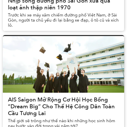
Nhịp sống đường phố Sài Gòn xưa qua
loạt ảnh thập niên 1970
Trước khi xe máy xâm chiếm đường phố Việt Nam, ở Sài
Gòn, người ta chủ yếu đi lại bằng xe đạp, ô tô cũ và xích
lô.
AIS Saigon Mở Rộng Cơ Hội Học Bổng
“Dream Big” Cho Thế Hệ Công Dân Toàn
Cầu Tương Lai
Thế giới sẽ trông như thế nào khi những học sinh hôm
nay bước vào đời trong vài năm tới?