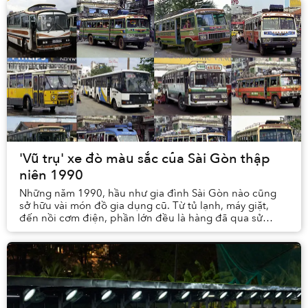
'Vũ trụ' xe đò màu sắc của Sài Gòn thập
niên 1990
Những năm 1990, hầu như gia đình Sài Gòn nào cũng
sở hữu vài món đồ gia dụng cũ. Từ tủ lạnh, máy giặt,
đến nồi cơm điện, phần lớn đều là hàng đã qua sử
dụng, được mang về từ nhiều nước khác nhau.