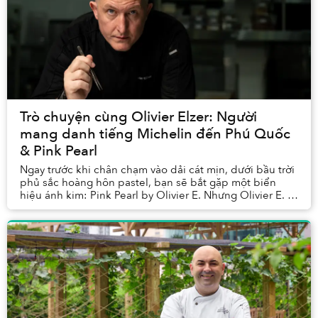
Trò chuyện cùng Olivier Elzer: Người
mang danh tiếng Michelin đến Phú Quốc
& Pink Pearl
Ngay trước khi chân chạm vào dải cát mịn, dưới bầu trời
phủ sắc hoàng hôn pastel, bạn sẽ bắt gặp một biển
hiệu ánh kim: Pink Pearl by Olivier E. Nhưng Olivier E. là
ai?