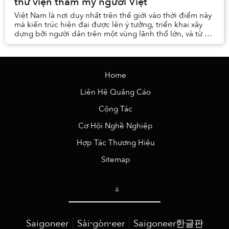
thư viện thẩm mỹ người Việt
Việt Nam là nơi duy nhất trên thế giới vào thời điểm này
mà kiến trúc hiện đại được lên ý tưởng, triển khai xây
dựng bởi người dân trên một vùng lãnh thổ lớn, và từ đó
lưu giữ "khẩu vị" về thẩm mỹ của...
Home
Liên Hệ Quảng Cáo
Cộng Tác
Cơ Hội Nghề Nghiệp
Hợp Tác Thương Hiệu
Sitemap
Saigoneer
Sài·gòn·eer
Saigoneer한글판