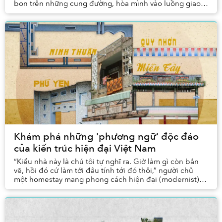
bon trên những cung đường, hòa mình vào luồng giao
thông tuôn chảy khắp các đô thị. Nhưng...
Khám phá những 'phương ngữ' độc đáo
của kiến ​​trúc hiện đại Việt Nam
“Kiểu nhà này là chú tôi tự nghĩ ra. Giờ làm gì còn bản
vẽ, hồi đó cứ làm tới đâu tính tới đó thôi,” người chủ
một homestay mang phong cách hiện đại (modernist) ở
Ninh Thuận kể với tôi. Chẳng cần đến ...