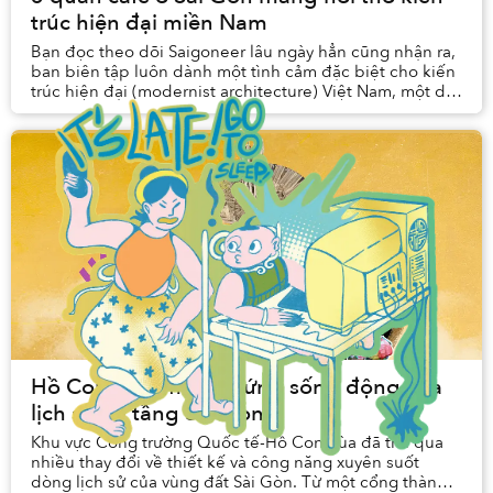
trúc hiện đại miền Nam
Bạn đọc theo dõi Saigoneer lâu ngày hẳn cũng nhận ra,
ban biên tập luôn dành một tình cảm đặc biệt cho kiến
trúc hiện đại (modernist architecture) Việt Nam, một di
sản mang dấu ấn riêng biệt...
Hồ Con Rùa, minh chứng sống động của
lịch sử đa tầng Sài Gòn
Khu vực Công trường Quốc tế-Hồ Con Rùa đã trải qua
nhiều thay đổi về thiết kế và công năng xuyên suốt
dòng lịch sử của vùng đất Sài Gòn. Từ một cổng thành