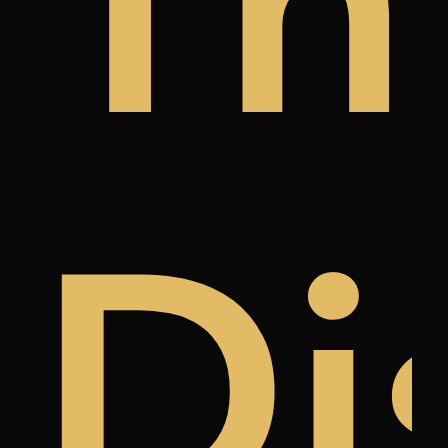
y
a
àn
Th
k
ree
Di