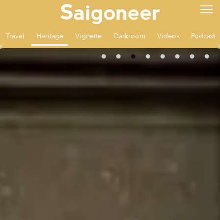
Travel
Heritage
Vignette
Darkroom
Videos
Podcast