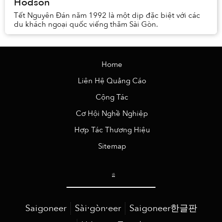
Hodson
Tết Nguyên Đán năm 1992 là một dịp đặc biệt với các
du khách ngoại quốc viếng thăm Sài Gòn.
Home
Liên Hệ Quảng Cáo
Cộng Tác
Cơ Hội Nghề Nghiệp
Hợp Tác Thương Hiệu
Sitemap
Saigoneer
Sài·gòn·eer
Saigoneer한글판