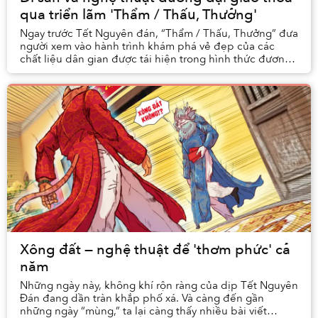
qua triển lãm 'Thẩm / Thấu, Thưởng'
Ngay trước Tết Nguyên đán, “Thẩm / Thấu, Thưởng” đưa
người xem vào hành trình khám phá vẻ đẹp của các
chất liệu dân gian được tái hiện trong hình thức đương
đại. Triển lãm khắc họa nghệ thuật đương đạ...
Xông đất — nghệ thuật để 'thơm phức' cả
năm
Những ngày này, không khí rộn ràng của dịp Tết Nguyên
Đán đang dần tràn khắp phố xá. Và càng đến gần
những ngày “mùng,” ta lại càng thấy nhiều bài viết