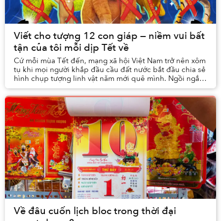
Viết cho tượng 12 con giáp — niềm vui bất
tận của tôi mỗi dịp Tết về
Cứ mỗi mùa Tết đến, mạng xã hội Việt Nam trở nên xôm
tụ khi mọi người khắp đầu cầu đất nước bắt đầu chia sẻ
hình chụp tượng linh vật năm mới quê mình. Ngồi ngắm
nghía tượng trên mạng cùng team Saigone...
Về đâu cuốn lịch bloc trong thời đại