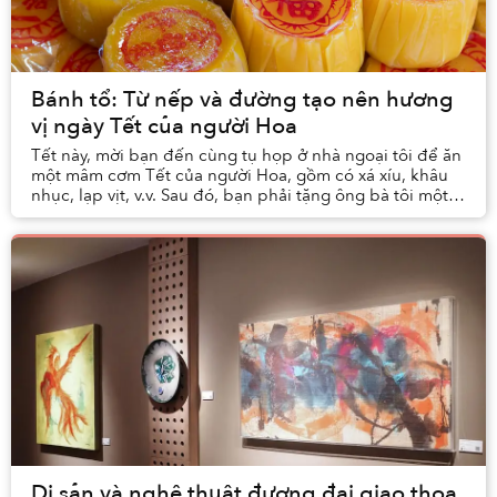
Bánh tổ: Từ nếp và đường tạo nên hương
vị ngày Tết của người Hoa
Tết này, mời bạn đến cùng tụ họp ở nhà ngoại tôi để ăn
một mâm cơm Tết của người Hoa, gồm có xá xíu, khâu
nhục, lạp vịt, v.v. Sau đó, bạn phải tặng ông bà tôi một
câu chúc thật ấn tượng để được ông bà...
Di sản và nghệ thuật đương đại giao thoa