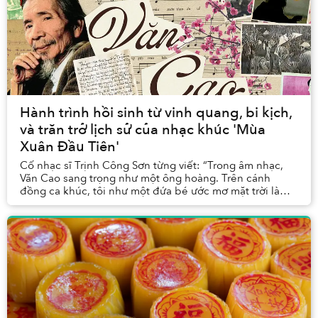
Hành trình hồi sinh từ vinh quang, bi kịch,
và trăn trở lịch sử của nhạc khúc 'Mùa
Xuân Đầu Tiên'
Cố nhạc sĩ Trịnh Công Sơn từng viết: “Trong âm nhạc,
Văn Cao sang trọng như một ông hoàng. Trên cánh
đồng ca khúc, tôi như một đứa bé ước mơ mặt trời là
con diều giấy thả chơi. Âm nhạc của anh Văn là ...