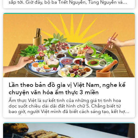
sắp tới. Giờ đây, bộ ba Triết Nguyễn, Tùng Nguyễn và
Dương Nguyễn gặp lại nhau ở chính nơi ấy —...
Lần theo bản đồ gia vị Việt Nam, nghe kể
chuyện văn hóa ẩm thực 3 miền
Ẩm thực Việt là sự kết tinh của những giá trị tinh hoa
dọc suốt chiều dài dải đất hình chữ S. Chẳng biết từ
bao giờ, người Việt mình đã biết cách sáng tạo, kết hợp
tài tình để chỉ đơn thuần chiếc lá, ...