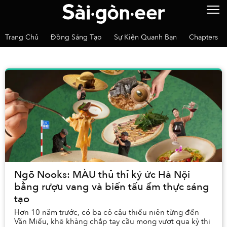
Trang Chủ
Đồng Sáng Tạo
Sự Kiện Quanh Bạn
Chapters
Ngõ Nooks: MÀU thủ thỉ ký ức Hà Nội
bằng rượu vang và biến tấu ẩm thực sáng
tạo
Hơn 10 năm trước, có ba cô cậu thiếu niên từng đến
Văn Miếu, khẽ khàng chắp tay cầu mong vượt qua kỳ thi