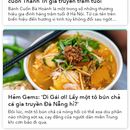
cuốn Thanh Trì gia truyền trăm tuổi
Bánh Cuốn Bà Hoành là một trong số những thương
hiệu gia đình hàng trăm tuổi ở Hà Nội. Từ cái tên trên
biển hiệu đến hương vị tinh túy không đổi sau ngót
nghét một thế kỷ, những điều cốt lỗi nhất của ...
Hẻm Gems: 'Dì Gái ơi! Lấy một tô bún chả
cá gia truyền Đà Nẵng hỉ?'
Đôi lúc, một tô bún chả cá nóng hổi có thể xoa dịu phần
nào những xót xa, cay đắng của người dân miền Trung
khi cơn bão đi qua.