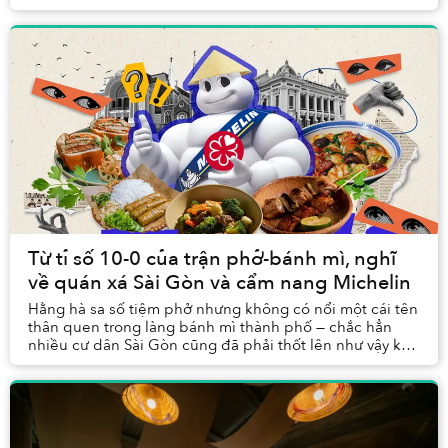
phải thích ứng. Thích ứng với môi t...
Từ tỉ số 10-0 của trận phở-bánh mì, nghĩ
về quán xá Sài Gòn và cẩm nang Michelin
Hằng hà sa số tiệm phở nhưng không có nổi một cái tên
thân quen trong làng bánh mì thành phố — chắc hẳn
nhiều cư dân Sài Gòn cũng đã phải thốt lên như vậy khi
thấy danh sách hàng ăn được cẩm nang Mich...