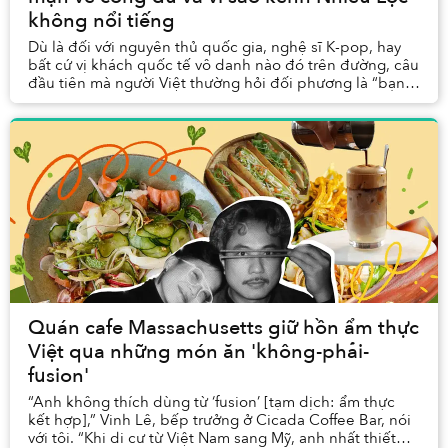
không nổi tiếng
Dù là đối với nguyên thủ quốc gia, nghệ sĩ K-pop, hay
bất cứ vị khách quốc tế vô danh nào đó trên đường, câu
đầu tiên mà người Việt thường hỏi đối phương là “bạn
thích món ăn Việt nào nhất?” Đủ thấy r...
Quán cafe Massachusetts giữ hồn ẩm thực
Việt qua những món ăn 'không-phải-
fusion'
“Anh không thích dùng từ ‘fusion’ [tạm dịch: ẩm thực
kết hợp],” Vinh Lê, bếp trưởng ở Cicada Coffee Bar, nói
với tôi. “Khi di cư từ Việt Nam sang Mỹ, anh nhất thiết