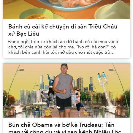
Bánh củ cải kể chuyện di sản Triều Châu
xứ Bạc Liêu
Đang ngồi trên xe khách ăn dở bánh củ cải mua vội ở
chợ, tôi chia nửa còn lại cho mẹ. “No rồi hả con?” cô
khách bên cạnh hỏi tôi, mở đầu cho một cuộc trò
chuyện rôm rả trong suốt hành trình còn lại. K...
Bún chả Obama và bờ kè Trudeau: Tản
mạn về công du và vì sao kênh Nhiêu Lộc