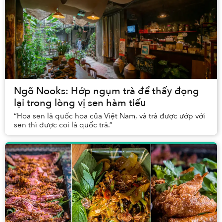
Ngõ Nooks: Hớp ngụm trà để thấy đọng
lại trong lòng vị sen hàm tiếu
“Hoa sen là quốc hoa của Việt Nam, và trà được ướp với
sen thì được coi là quốc trà.”