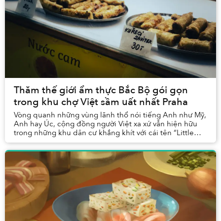
Thăm thế giới ẩm thực Bắc Bộ gói gọn
trong khu chợ Việt sầm uất nhất Praha
Vòng quanh những vùng lãnh thổ nói tiếng Anh như Mỹ,
Anh hay Úc, cộng đồng người Việt xa xứ vẫn hiện hữu
trong những khu dân cư khắng khít với cái tên “Little
Saigon” (Tiểu khu Sài Gòn), gầy dựng chợ ...