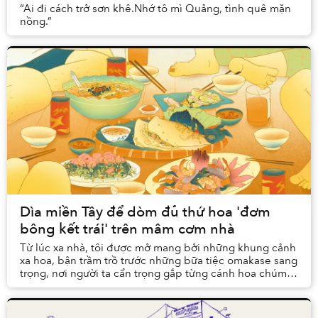
“Ai đi cách trở sơn khê.Nhớ tô mì Quảng, tình quê mặn
nồng.”
Dìa miền Tây để dòm đủ thứ hoa 'đơm
bông kết trái' trên mâm cơm nhà
Từ lúc xa nhà, tôi được mở mang bởi những khung cảnh
xa hoa, bận trầm trồ trước những bữa tiệc omakase sang
trọng, nơi người ta cẩn trọng gắp từng cánh hoa chúm
chím trang trí và gọi nó bằng cái tên m...