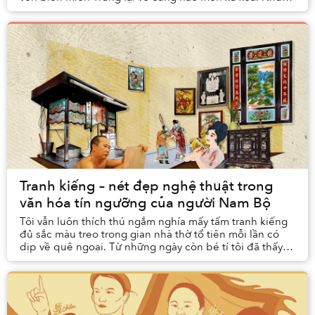
viên thạch xu xoa thanh thanh, mềm tan...
Tranh kiếng – nét đẹp nghệ thuật trong
văn hóa tín ngưỡng của người Nam Bộ
Tôi vẫn luôn thích thú ngắm nghía mấy tấm tranh kiếng
đủ sắc màu treo trong gian nhà thờ tổ tiên mỗi lần có
dịp về quê ngoại. Từ những ngày còn bé tí tôi đã thấy
những bức tranh vẫn luôn treo ở đó, nh...