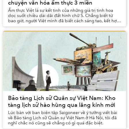
chuyện văn hóa ẩm thực 3 miền
Ẩm thực Việt là sự kết tinh của những giá trị tinh hoa
dọc suốt chiều dài dải đất hình chữ S. Chẳng biết từ
bao giờ, người Việt mình đã biết cách sáng tạo, kết hợp
tài tình để chỉ đơn thuần chiếc lá, ...
Bảo tàng Lịch sử Quân sự Việt Nam: Kho
tàng lịch sử hào hùng qua lăng kính mới
Lúc bàn với ban biên tập Saigoneer về ý tưởng viết bài
về Bảo tàng Lịch sử Quân sự Việt Nam ở Hà Nội, tôi đã
nghĩ chắc nó cũng sẽ chẳng có gì quá đặc biệt.