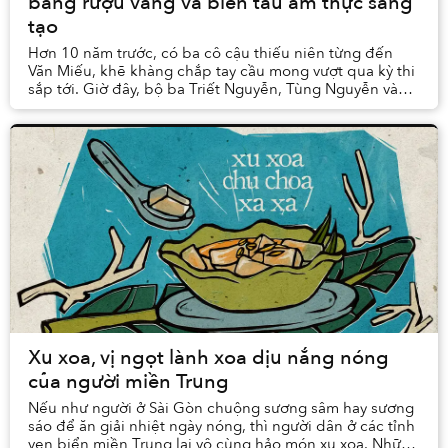
bằng rượu vang và biến tấu ẩm thực sáng
tạo
Hơn 10 năm trước, có ba cô cậu thiếu niên từng đến
Văn Miếu, khẽ khàng chắp tay cầu mong vượt qua kỳ thi
sắp tới. Giờ đây, bộ ba Triết Nguyễn, Tùng Nguyễn và
Dương Nguyễn gặp lại nhau ở chính nơi ấy —...
Xu xoa, vị ngọt lành xoa dịu nắng nóng
của người miền Trung
Nếu như người ở Sài Gòn chuộng sương sâm hay sương
sáo để ăn giải nhiệt ngày nóng, thì người dân ở các tỉnh
ven biển miền Trung lại vô cùng hảo món xu xoa. Những