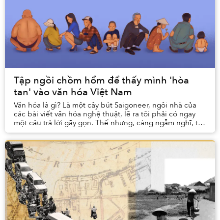
Tập ngồi chồm hổm để thấy mình 'hòa
tan' vào văn hóa Việt Nam
Văn hóa là gì? Là một cây bút Saigoneer, ngôi nhà của
các bài viết văn hóa nghệ thuật, lẽ ra tôi phải có ngay
một câu trả lời gãy gọn. Thế nhưng, càng ngẫm nghĩ, tôi
càng nhận ra đó rốt cuộc chỉ là mộ...