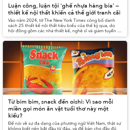
Luận công, luận tội 'ghế nhựa hàng bia' —
thiết kế nội thất khiến cả thế giới tranh cãi
Vào năm 2024, tờ The New York Times công bố danh
sách 25 thiết kế nội thất tiêu biểu của thế kỷ qua, do
hội đồng gồm các nhà thiết kế, nghệ sĩ và giám tuyển từ
những bảo tàng danh tiếng bình chọn. Bất...
Từ bim bim, snack đến oishi: Vì sao mỗi
miền gọi món ăn vặt tuổi thơ này một
kiểu?
Để nói về sự đa dạng của phương ngữ Việt Nam, thật sự
không biết nên bắt đầu từ đâu, và để bàn cho đầy đủ