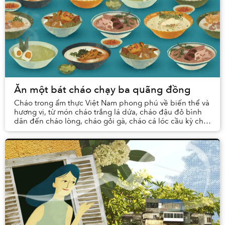
Ăn một bát cháo chạy ba quãng đồng
Cháo trong ẩm thực Việt Nam phong phú về biến thể và
hương vị, từ món cháo trắng lá dứa, cháo đậu đỏ bình
dân đến cháo lòng, cháo gỏi gà, cháo cá lóc cầu kỳ chế
biến. Mỗi món cháo tuy khác nhau hương ...