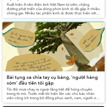
Xuất hiện ở nền điện ảnh Việt Nam từ sớm, chặng
đường phát triển của dòng phim kinh dị đã gặp ít nhiều
chông gai. Nhiều tác phẩm kinh dị được thực hiện với
kinh phí eo hẹp, với quá trình sản xuất diễn...
Bài tụng ca chia tay cụ bàng, 'người hàng
xóm' đầu tiên tôi gặp
Tôi đội mưa chạy ra ngoài tầng trệt để hóng chuyện
trong tò mò. Trước mắt tôi hiện lên các chú bác nhân
viên công ích trong bộ đồng phục xanh, cam, người ướt
đẫm vì cơn mưa nặng hạt. Họ đứng vây quanh...