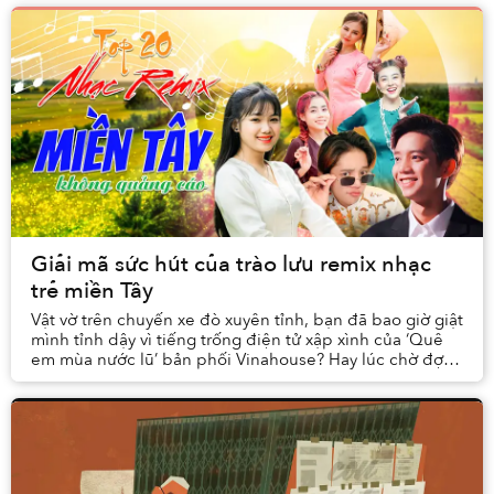
Giải mã sức hút của trào lưu remix nhạc
trẻ miền Tây
Vật vờ trên chuyến xe đò xuyên tỉnh, bạn đã bao giờ giật
mình tỉnh dậy vì tiếng trống điện tử xập xình của ‘Quê
em mùa nước lũ’ bản phối Vinahouse? Hay lúc chờ đợi
mòn mỏi, tay lướt TikTok lại bắt gặp...