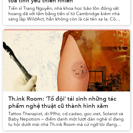
tỏa tình yêu thiên nhiên
Tiến sĩ Trang Nguyễn, nhà khoa học bảo tồn động vật
hoang dã với tấm bằng tiến sĩ từ Cambridge kiêm nhà
sáng lập WildAct, hẳn không còn là cái tên xa lạ. Cô
từng lọt top 30 Dưới 30 của Forbes Châu Á, ...
Th.ink Room: 'Tổ đội' tái sinh những tác
phẩm nghệ thuật cũ thành hình xăm
Tattoo Therapist, dr.99hz, cd.cadao, goc.viet, Solarist và
Baby Nepotism — điểm danh một lượt dàn nghệ sĩ đang
tụ hội dưới mái nhà Th.ink Room mà cứ ngỡ tôi đang
xướng tên một tổ đội rap nào đó. Quả t...