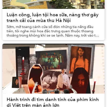
Luận công, luận tội hoa sữa, nàng thơ gây
tranh cãi của mùa thu Hà Nội
Sớm, mở toang cánh cửa sổ đón những tia nắng đầu
tiên, tôi nghe mùi hoa đặc trưng quen thuộc thoang
thoảng trong không khí se se lạnh. Năm nay, trời vào thu
sớm, và chỗ tôi hoa sữa cũng đã bung nở nhữ...
Hành trình đi tìm danh tính của phim kinh
dị Việt trên màn ảnh lớn