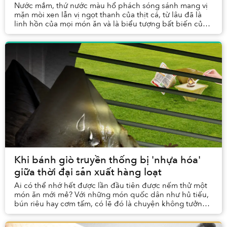
Nước mắm, thứ nước màu hổ phách sóng sánh mang vị
mặn mòi xen lẫn vị ngọt thanh của thịt cá, từ lâu đã là
linh hồn của mọi món ăn và là biểu tượng bất biến của
bản sắc Việt. Thế nhưng, thứ gia vị quốc...
Khi bánh giò truyền thống bị 'nhựa hóa'
giữa thời đại sản xuất hàng loạt
Ai có thể nhớ hết được lần đầu tiên được nếm thử một
món ăn mới mẻ? Với những món quốc dân như hủ tiếu,
bún riêu hay cơm tấm, có lẽ đó là chuyện không tưởng,
nhưng đối với tôi, lần đầu cầm trên tay cá...