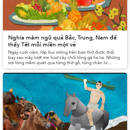
Nghía mâm ngũ quả Bắc, Trung, Nam để
thấy Tết mỗi miền một vẻ
Ngày cuối năm, lớp bụi mỏng trên bàn thờ được thổi
bay sau mấy lượt mẹ huơ cây chổi lông gà lia lịa. Những
sợi lông mềm quét qua từng thớ gỗ, từng chân lư
hương, khe kẽ bát nhang, nhẹ như một cái chạm...