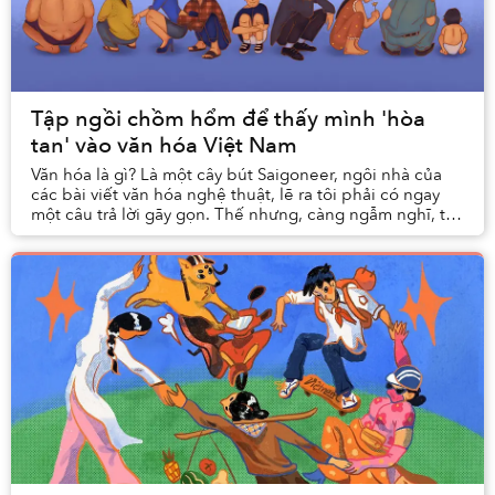
Tập ngồi chồm hổm để thấy mình 'hòa
tan' vào văn hóa Việt Nam
Văn hóa là gì? Là một cây bút Saigoneer, ngôi nhà của
các bài viết văn hóa nghệ thuật, lẽ ra tôi phải có ngay
một câu trả lời gãy gọn. Thế nhưng, càng ngẫm nghĩ, tôi
càng nhận ra đó rốt cuộc chỉ là mộ...