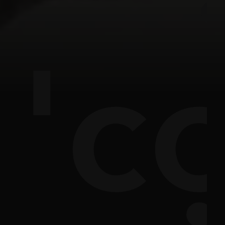
im
'c