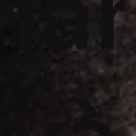
hữn
là