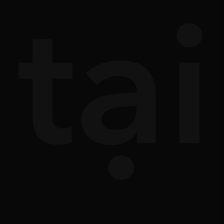
n
tại