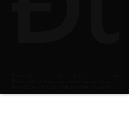
arl
Đ
Những chiếc ấn triện khắc tay tinh tế và độc đáo.
Những nét chữ thư pháp mềm mại, uốn lượn.
Những bức tranh thủy mặc nên thơ. Và cả những
bức họa “cợt nhả” đúng kiểu Gen Z thích mê.
Bạn có thể tìm thấy tất cả tại Tịnh Thủy Đường.