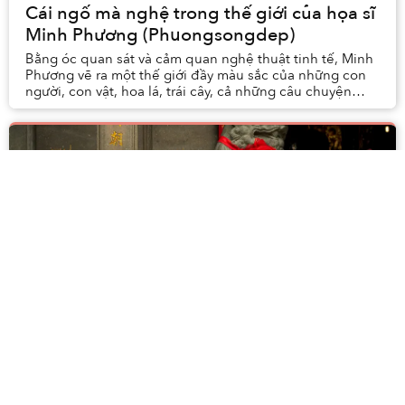
Cái ngố mà nghệ trong thế giới của họa sĩ
Minh Phương (Phuongsongdep)
Bằng óc quan sát và cảm quan nghệ thuật tinh tế, Minh
Phương vẽ ra một thế giới đầy màu sắc của những con
người, con vật, hoa lá, trái cây, cả những câu chuyện
đường phố quen thuộc cũng thành sinh độn...
Vietnam Sound Library: Dự án lưu trữ ký
ức và bản sắc Việt Nam bằng kho tàng âm
thanh
Cộc! Cộc! Cộc! Tiếng dao chan chát của chị bán vịt dội
liên hồi trên mặt thớt gỗ dày cui. Cách đó chỉ vài xăng-