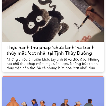
Thực hành thư pháp 'chữa lành' và tranh
thủy mặc 'cợt nhả' tại Tịnh Thủy Đường
Những chiếc ấn triện khắc tay tinh tế và độc đáo. Những
nét chữ thư pháp mềm mại, uốn lượn. Những bức tranh
thủy mặc nên thơ. Và cả những bức họa “cợt nhả” đúng
kiểu Gen Z thích mê. Bạn có thể tìm thấ...