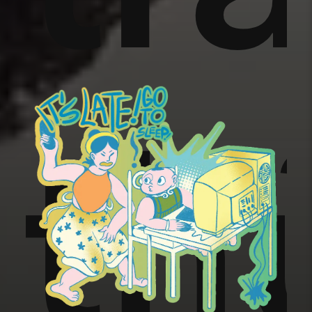
oo
th