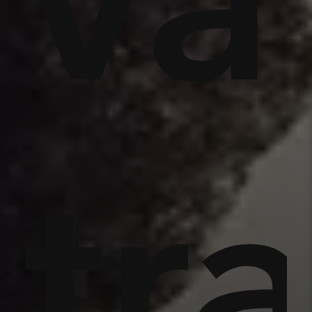
c
và
ái
tr