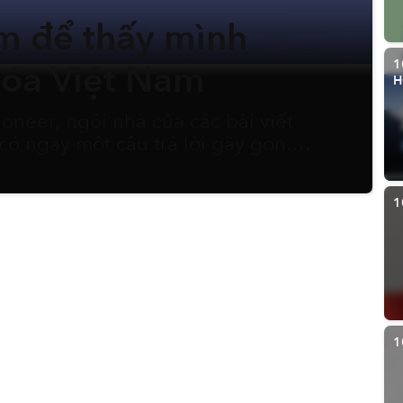
m để thấy mình
1
hóa Việt Nam
H
goneer, ngôi nhà của các bài viết
 có ngay một câu trả lời gãy gọn.
àng nhận ra đó rốt cuộc chỉ là một
lề thói vụn vặt và phù du: từ sở
1
, kiểu hắt hơi, cách đếm số bằng
để biếu tặng, cho đến vô số quy
t đủ những tiểu tiết đó lại, ta sẽ
ng biệt.
1