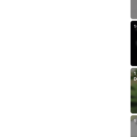
1
1
D
1