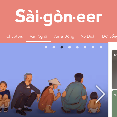
Chapters
Văn Nghệ
Ăn & Uống
Xê Dịch
Đời Sốn
0
1