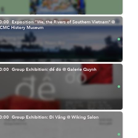
họa sĩ Minh Phương
0:00
Exposition “We, the Rivers of Southern Vietnam" @
(Phuongsongdep)
CMC History Museum
Bằng óc quan sát và cảm quan nghệ thuậ
ra một thế giới đầy màu sắc của những co
0:00
Group Exhibition: để đó @ Galerie Quynh
0:00
Group Exhibition: Đi Vắng @ Wiking Salon