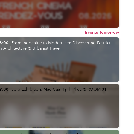
Events Tomorrow
8:00
From Indochine to Modernism: Discovering District
's Architecture @ Urbanist Travel
9:00
Solo Exhibition: Màu Của Hạnh Phúc @ ROOM 01