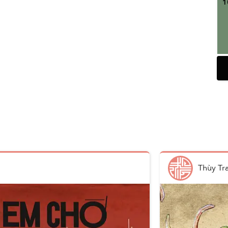
1
1
H
Thùy Tr