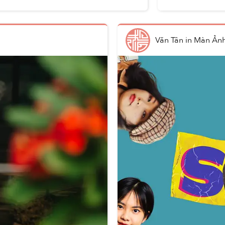
Văn Tân
in
Màn Ản