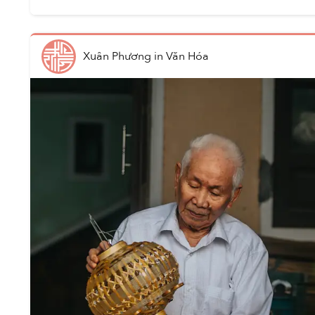
Xuân Phương
in
Văn Hóa