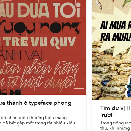
 xưa thành 6 typeface phong
Tìm dư vị H
'rươi'
c bộ nhận diện thương hiệu mang
n đã bắt gặp một trong rất nhiều kiểu
Trong tiếng ra
thu, khi những