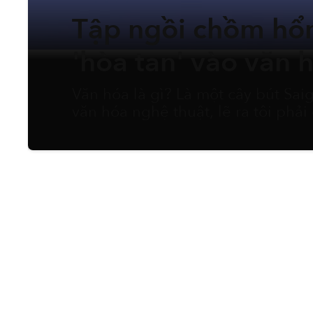
Tập ngồi chồm hổ
'hòa tan' vào văn 
Văn hóa là gì? Là một cây bút Sai
văn hóa nghệ thuật, lẽ ra tôi phải
Thế nhưng, càng ngẫm nghĩ, tôi c
mớ hỗn độn của vô vàn thói quen, 
thích ăn uống, trang phục ngày lễ
ngón tay, các loại trái cây dùng 
chuẩn xã hội khác. Chỉ cần gom nhặ
có một nền văn hóa hoàn toàn riê