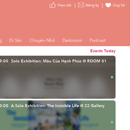
Theo dõi
Đăng ký
Ủng hộ
g
Di Sản
Chuyện Nhỏ
Darkroom
Podcast
Events Today
9:00
Solo Exhibition: Màu Của Hạnh Phúc @ ROOM 01
0:00
A Solo Exhibition: The Invisible Life @ 22 Gallery
Cái ngố mà nghệ trong