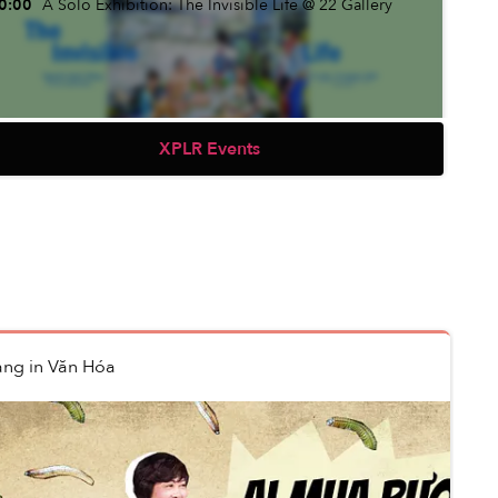
0:00
A Solo Exhibition: The Invisible Life @ 22 Gallery
XPLR Events
0:00
Exposition “We, the Rivers of Southern Vietnam" @
CMC History Museum
ang
in
Văn Hóa