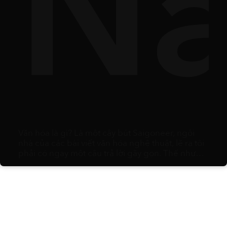
es
ườn
N
Văn hóa là gì? Là một cây bút Saigoneer, ngôi
nhà của các bài viết văn hóa nghệ thuật, lẽ ra tôi
phải có ngay một câu trả lời gãy gọn. Thế nhưng,
càng ngẫm nghĩ, tôi càng nhận ra đó rốt cuộc
chỉ là một mớ hỗn độn của vô vàn thói quen, lề
thói vụn vặt và phù du: từ sở thích ăn uống, trang
phục ngày lễ, kiểu hắt hơi, cách đếm số bằng
ngón tay, các loại trái cây dùng để biếu tặng, cho
đến vô số quy chuẩn xã hội khác. Chỉ cần gom
nhặt đủ những tiểu tiết đó lại, ta sẽ có một nền