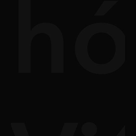
nh
hó