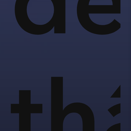
để
anh
th