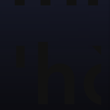
ặc
'h