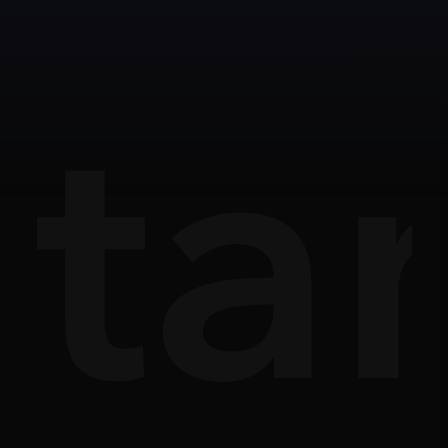
ợt
ta