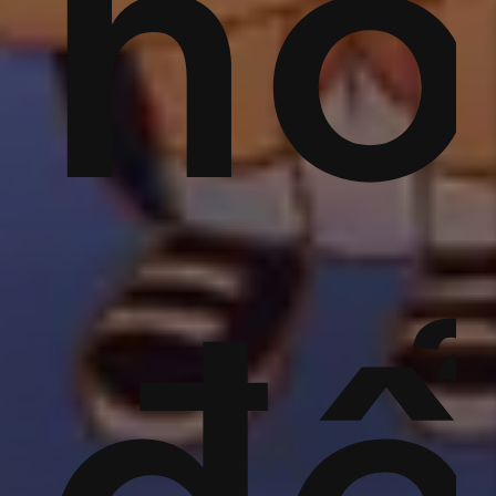
g
nh'
h