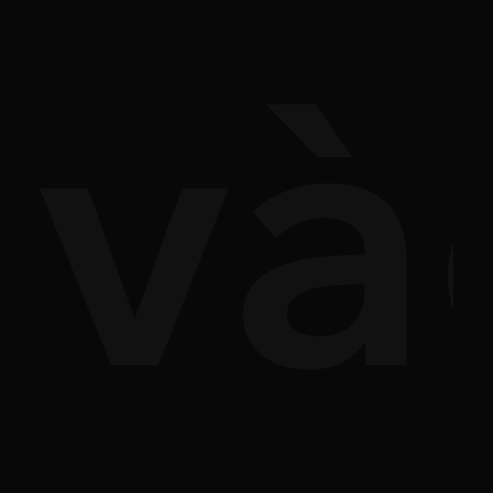
ả'
và