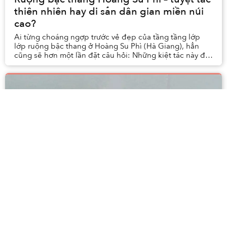
thiên nhiên hay di sản dân gian miền núi
cao?
Ai từng choáng ngợp trước vẻ đẹp của tầng tầng lớp
lớp ruộng bậc thang ở Hoàng Su Phì (Hà Giang), hẳn
cũng sẽ hơn một lần đặt câu hỏi: Những kiệt tác này đã
được tạo nên như thế nào nơi rẻo cao?
'Bên Trong Vỏ Kén Vàng': Suy niệm về đức
tin trên hành trình 'tìm hồn' giữa xứ sương
mù
Song hành trong giới điện ảnh chiêm nghiệm với những
cái tên như Andrei Tarkovsky, Thái Minh Lượng và Theo