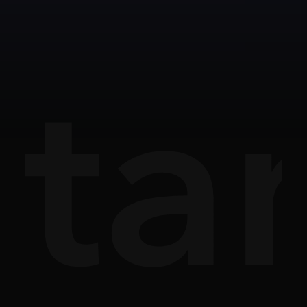
ợt
ta