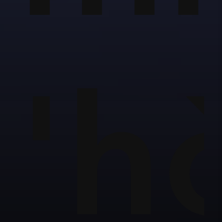
ặc
'h