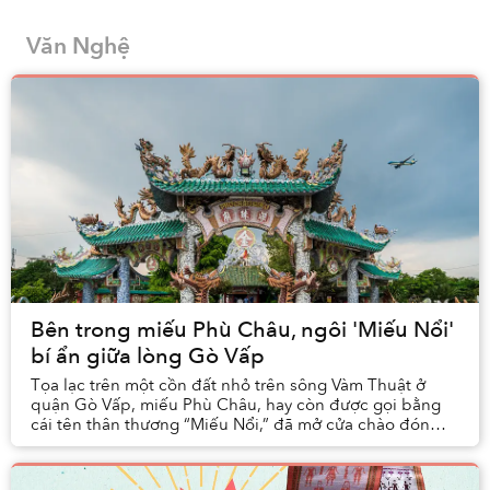
nhặt đủ những tiểu tiết đó lại, ta sẽ có một nền
văn hóa hoàn toàn riêng biệt.
Văn Nghệ
Bên trong miếu Phù Châu, ngôi 'Miếu Nổi'
bí ẩn giữa lòng Gò Vấp
Tọa lạc trên một cồn đất nhỏ trên sông Vàm Thuật ở
quận Gò Vấp, miếu Phù Châu, hay còn được gọi bằng
cái tên thân thương “Miếu Nổi,” đã mở cửa chào đón
các đạo hữu trong hơn ba thế kỷ.