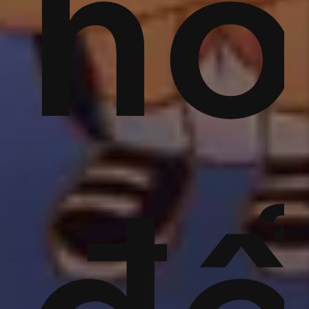
g
nh'
h