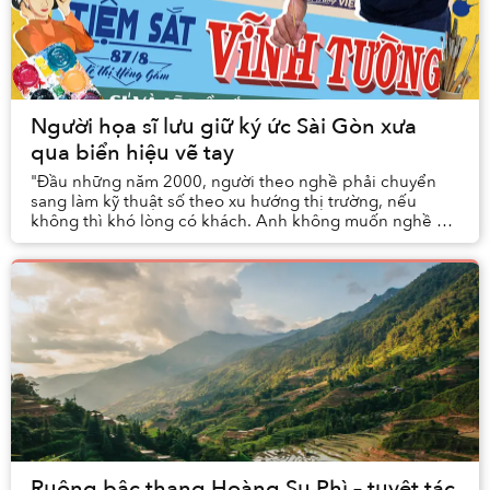
Người họa sĩ lưu giữ ký ức Sài Gòn xưa
qua biển hiệu vẽ tay
"Đầu những năm 2000, người theo nghề phải chuyển
sang làm kỹ thuật số theo xu hướng thị trường, nếu
không thì khó lòng có khách. Anh không muốn nghề bị
quên lãng, vậy là anh làm lại từ đầu."
Ruộng bậc thang Hoàng Su Phì – tuyệt tác