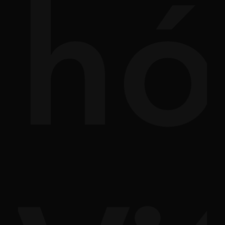
nh
hó