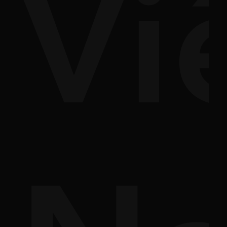
ủy
Vi