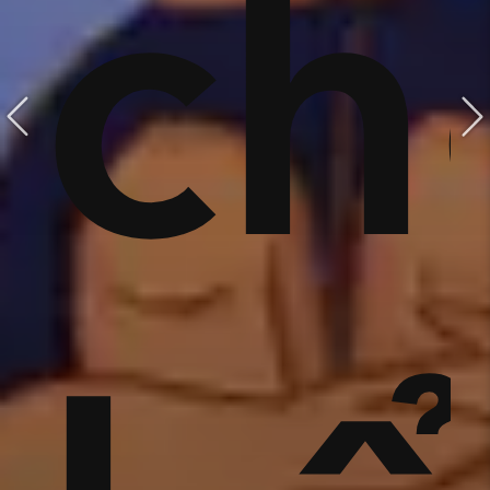
hữa
c