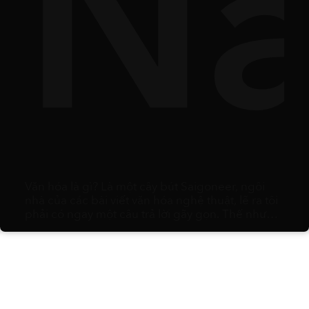
es
ườn
N
Văn hóa là gì? Là một cây bút Saigoneer, ngôi
nhà của các bài viết văn hóa nghệ thuật, lẽ ra tôi
phải có ngay một câu trả lời gãy gọn. Thế nhưng,
càng ngẫm nghĩ, tôi càng nhận ra đó rốt cuộc
chỉ là một mớ hỗn độn của vô vàn thói quen, lề
thói vụn vặt và phù du: từ sở thích ăn uống, trang
phục ngày lễ, kiểu hắt hơi, cách đếm số bằng
ngón tay, các loại trái cây dùng để biếu tặng, cho
đến vô số quy chuẩn xã hội khác. Chỉ cần gom