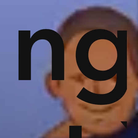
áp
ng