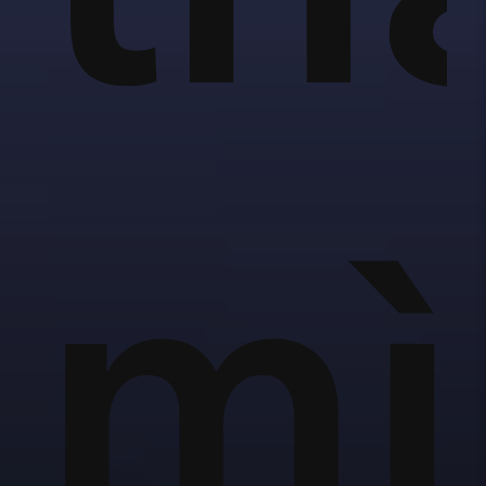
d'
ủy
mì