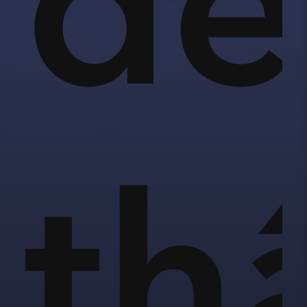
để
anh
th