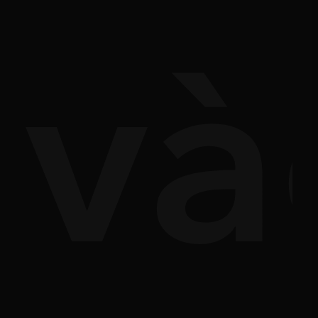
ả'
và