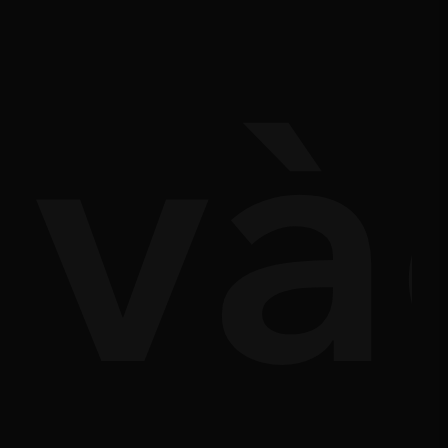
ả'
và