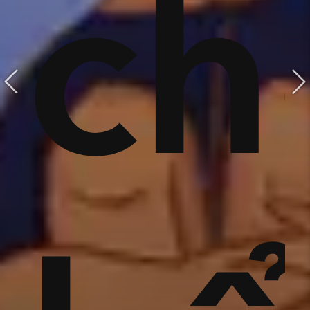
hữa
c