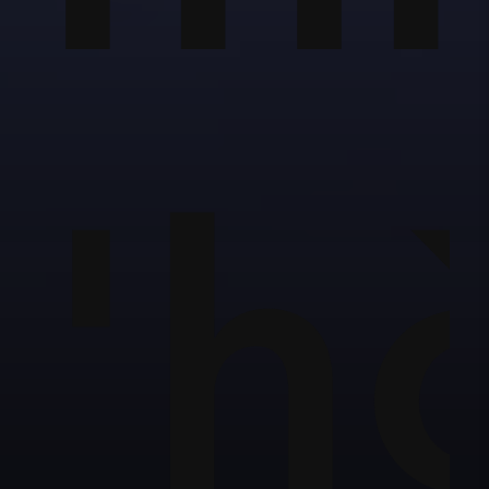
ặc
'h