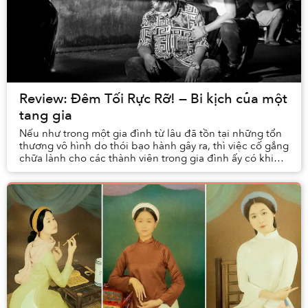
Review: Đêm Tối Rực Rỡ! — Bi kịch của một
tang gia
Nếu như trong một gia đình từ lâu đã tồn tại những tổn
thương vô hình do thói bạo hành gây ra, thì việc cố gắng
chữa lành cho các thành viên trong gia đình ấy có khiến
họ phải chịu nhiều đau đớn hơn k...