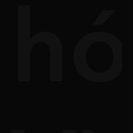
nh
hó