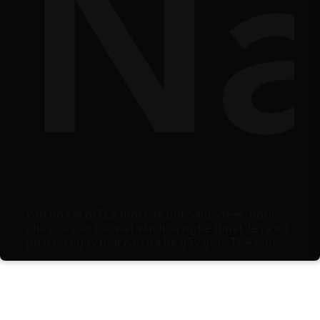
es
ườ
N
Văn hóa là gì? Là một cây bút Saigoneer, ngôi
nhà của các bài viết văn hóa nghệ thuật, lẽ ra tôi
phải có ngay một câu trả lời gãy gọn. Thế nhưng,
càng ngẫm nghĩ, tôi càng nhận ra đó rốt cuộc
chỉ là một mớ hỗn độn của vô vàn thói quen, lề
thói vụn vặt và phù du: từ sở thích ăn uống, trang
phục ngày lễ, kiểu hắt hơi, cách đếm số bằng
ngón tay, các loại trái cây dùng để biếu tặng, cho