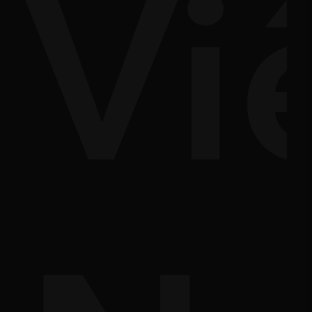
ủy
Vi