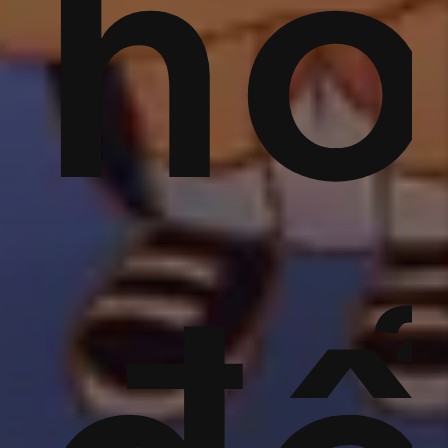
g
nh'
h