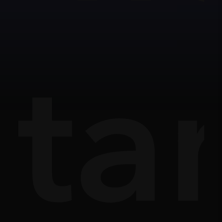
ợt
ta