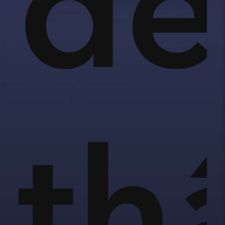
để
anh
th