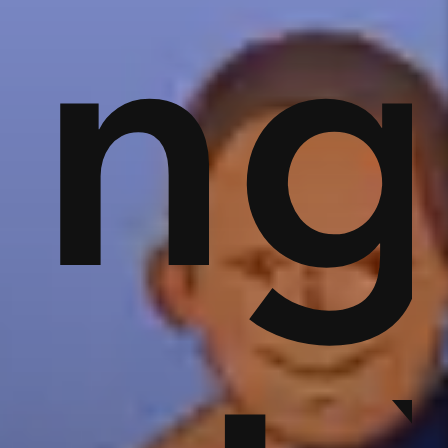
áp
ng