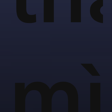
d'
ủy
mì