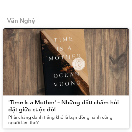
đến vô số quy chuẩn xã hội khác. Chỉ cần gom
nhặt đủ những tiểu tiết đó lại, ta sẽ có một nền
văn hóa hoàn toàn riêng biệt.
Văn Nghệ
'Time Is a Mother' – Những dấu chấm hỏi
đặt giữa cuộc đời
Phải chăng danh tiếng khó là bạn đồng hành cùng
người làm thơ?