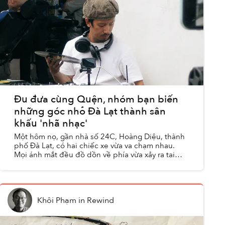
Đu đưa cùng Quện, nhóm bạn biến
những góc nhỏ Đà Lạt thành sân
khấu 'nhã nhạc'
Một hôm nọ, gần nhà số 24C, Hoàng Diệu, thành
phố Đà Lạt, có hai chiếc xe vừa va chạm nhau.
Mọi ánh mắt đều đồ dồn về phía vừa xảy ra tai
nạn. Người qua đường thi nhau ngó nghiêng. Và
làm nền cho khun...
Khôi Phạm
in
Rewind