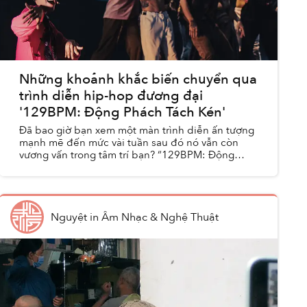
Những khoảnh khắc biến chuyển qua
trình diễn hip-hop đương đại
'129BPM: Động Phách Tách Kén'
Đã bao giờ bạn xem một màn trình diễn ấn tượng
mạnh mẽ đến mức vài tuần sau đó nó vẫn còn
vương vấn trong tâm trí bạn? “129BPM: Động
Phách Tách Kén” không phải là một trận đấu hip-
hop thông thường, mà...
Nguyệt
in
Âm Nhạc & Nghệ Thuật