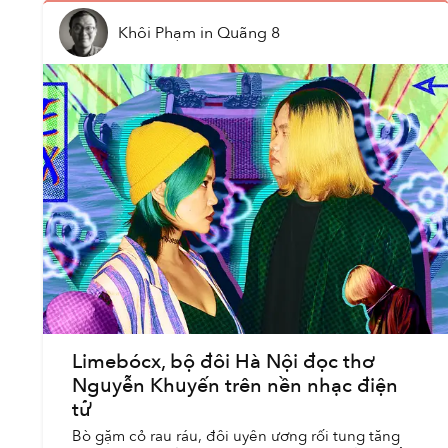
Khôi Phạm
in
Quãng 8
Limebócx, bộ đôi Hà Nội đọc thơ
Nguyễn Khuyến trên nền nhạc điện
tử
Bò gặm cỏ rau ráu, đôi uyên ương rối tung tăng