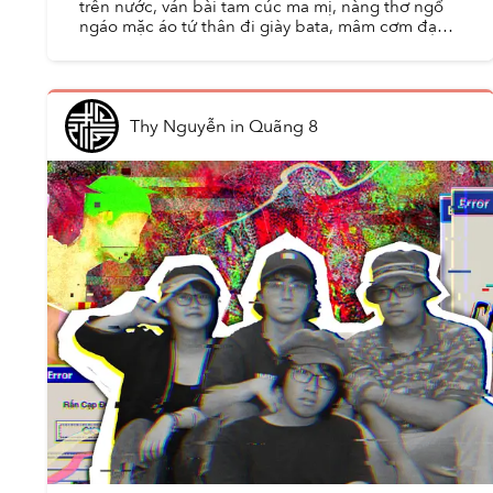
trên nước, ván bài tam cúc ma mị, nàng thơ ngổ
ngáo mặc áo tứ thân đi giày bata, mâm cơm đạm
bạc. Đây chỉ là một vài hình ảnh lập lòe trong tâm
trí khán ...
Thy Nguyễn
in
Quãng 8