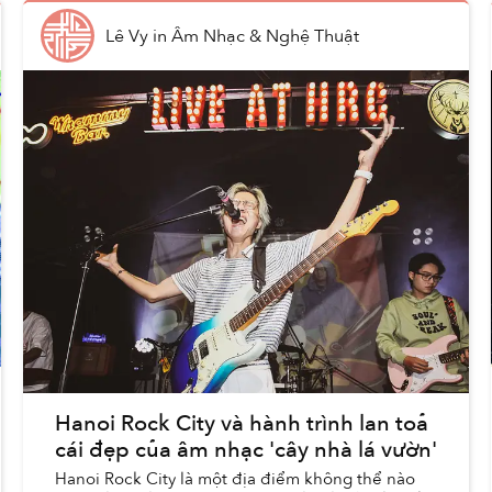
Lê Vy
in
Âm Nhạc & Nghệ Thuật
Hanoi Rock City và hành trình lan toả
cái đẹp của âm nhạc 'cây nhà lá vườn'
Hanoi Rock City là một địa điểm không thể nào