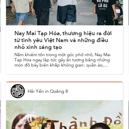
Nay Mai Tạp Hóa, thương hiệu ra đời
từ tình yêu Việt Nam và những điều
nhỏ xinh sáng tạo
Nằm khiêm tốn trong một góc phố nhỏ, Nay Mai
Tạp Hóa ngay lập tức gây ấn tượng bằng những
món đồ bày biện khắp không gian: quần áo,
tranh ảnh, zine, trang sức, sticker và đủ thứ thú vị
khác đến từ các...
Hải Yến
in
Quãng 8