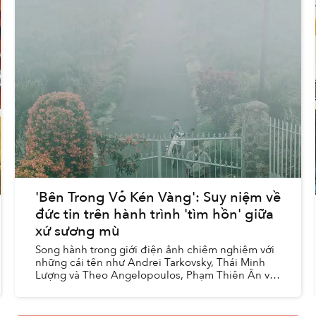
'Bên Trong Vỏ Kén Vàng': Suy niệm về
đức tin trên hành trình 'tìm hồn' giữa
xứ sương mù
Song hành trong giới điện ảnh chiêm nghiệm với
những cái tên như Andrei Tarkovsky, Thái Minh
Lượng và Theo Angelopoulos, Phạm Thiên Ân và
cuốn phim đầu tay của anh, Bên Trong Vỏ Kén
Vàng (tựa tiếng An...