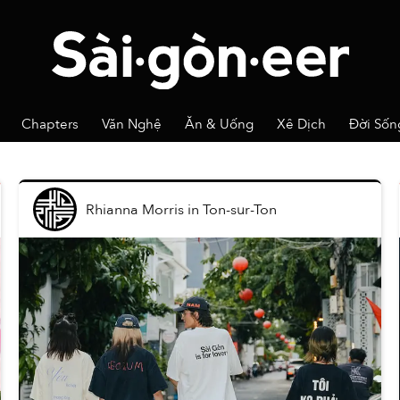
Chapters
Văn Nghệ
Ăn & Uống
Xê Dịch
Đời Sốn
Rhianna Morris
in
Ton-sur-Ton