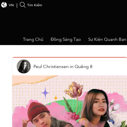
VN
Tìm Kiếm
Trang Chủ
Đồng Sáng Tạo
Sự Kiện Quanh Bạn
Paul Christiansen
in
Quãng 8