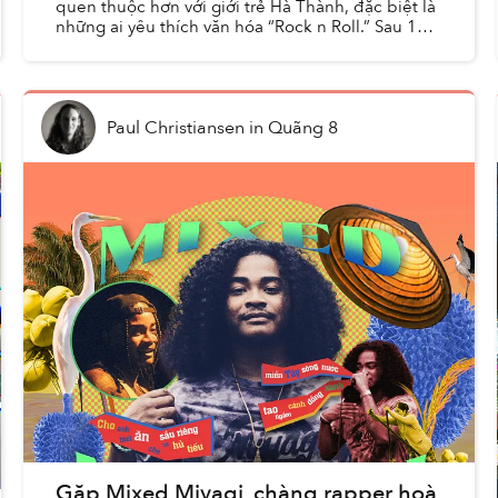
quen thuộc hơn với giới trẻ Hà Thành, đặc biệt là
những ai yêu thích văn hóa “Rock n Roll.” Sau 12
năm thành lập, HRC đã trở thành một không gian
văn hóa ...
Paul Christiansen
in
Quãng 8
Gặp Mixed Miyagi, chàng rapper hoà