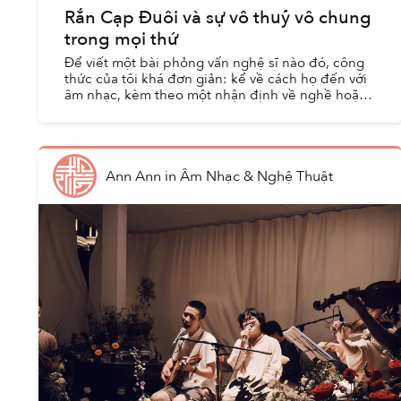
Rắn Cạp Đuôi và sự vô thuỷ vô chung
trong mọi thứ
Để viết một bài phỏng vấn nghệ sĩ nào đó, công
thức của tôi khá đơn giản: kể về cách họ đến với
âm nhạc, kèm theo một nhận định về nghề hoặc
ngành. Sẽ luôn có một câu chuyện nào đó về
nghệ sĩ mà báo c...
Ann Ann
in
Âm Nhạc & Nghệ Thuật