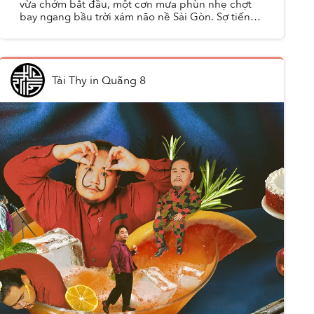
vừa chớm bắt đầu, một cơn mưa phùn nhẹ chợt
bay ngang bầu trời xám não nề Sài Gòn. Sợ tiếng
tí tách của mưa làm nhiễu cuộc gọi nên tôi vội mở
lời xin lỗ...
Tài Thy
in
Quãng 8