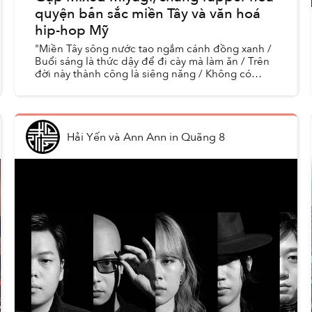
quyện bản sắc miền Tây và văn hoá
hip-hop Mỹ
"Miền Tây sông nước tao ngắm cánh đồng xanh /
Buổi sáng là thức dậy để đi cày mà làm ăn / Trên
đời này thành công là siêng năng / Không có
giống mấy thằng chó, có chút tiền rồi kiêu căng."
Hải Yến và Ann Ann
in
Quãng 8