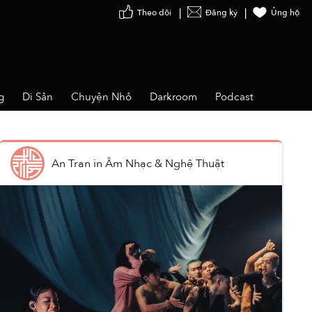
Theo dõi
Đăng ký
Ủng hộ
g
Di Sản
Chuyện Nhỏ
Darkroom
Podcast
An Tran
in
Âm Nhạc & Nghệ Thuật