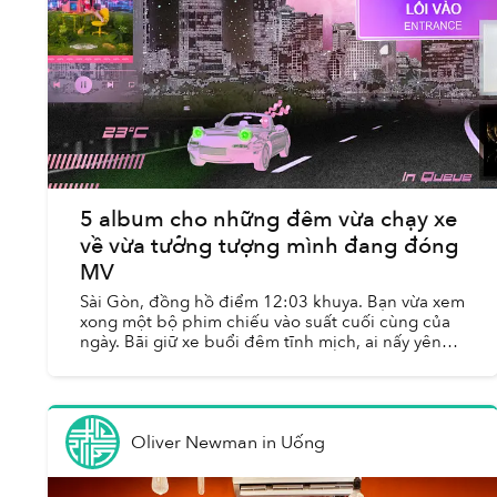
5 album cho những đêm vừa chạy xe
về vừa tưởng tượng mình đang đóng
MV
Sài Gòn, đồng hồ điểm 12:03 khuya. Bạn vừa xem
xong một bộ phim chiếu vào suất cuối cùng của
ngày. Bãi giữ xe buổi đêm tĩnh mịch, ai nấy yên
lặng lấy xe ra về trong ánh vàng cam của đèn
đường. Bạn đi ...
Oliver Newman
in
Uống