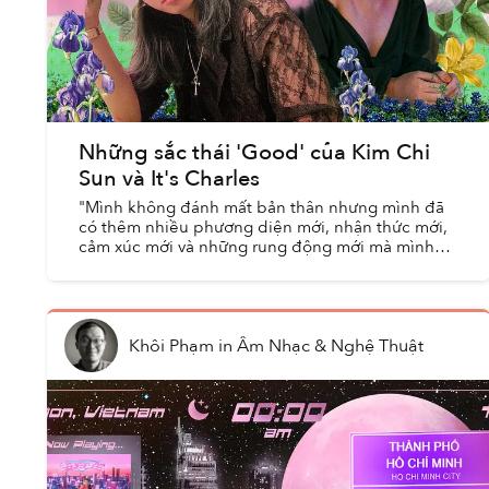
Những sắc thái 'Good' của Kim Chi
Sun và It's Charles
"Mình không đánh mất bản thân nhưng mình đã
có thêm nhiều phương diện mới, nhận thức mới,
cảm xúc mới và những rung động mới mà mình
muốn chia sẻ với các bạn,” Kim Chi Sun tâm sự với
người nghe trong ...
Khôi Phạm
in
Âm Nhạc & Nghệ Thuật