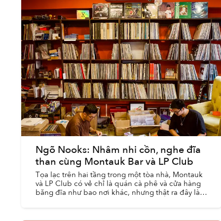
Ngõ Nooks: Nhâm nhi cồn, nghe đĩa
than cùng Montauk Bar và LP Club
Tọa lạc trên hai tầng trong một tòa nhà, Montauk
và LP Club có vẻ chỉ là quán cà phê và cửa hàng
băng đĩa như bao nơi khác, nhưng thật ra đây là
ngôi nhà chung của một ước mơ to lớn hơn rất
nhiều.