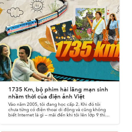
1735 Km, bộ phim hài lãng mạn sinh
nhầm thời của điện ảnh Việt
Vào năm 2005, tôi đang học cấp 2. Khi đó tôi
chưa từng có điện thoại di động và cũng không
biết Internet là gì — mãi đến khi tôi lên lớp 9 thì
nhà mới lắp đặt mạng ADSL. Cuộc sống của một
cậu học sinh...