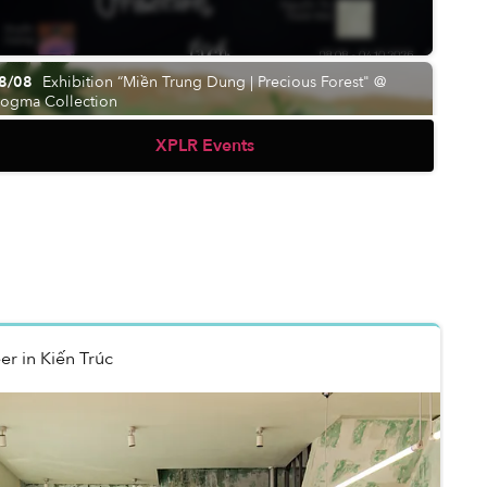
8/08
Exhibition “Miền Trung Dung | Precious Forest" @
ogma Collection
XPLR Events
er
in
Kiến Trúc