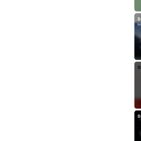
0
H
0
0