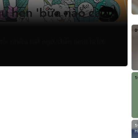
âu hẹn 'bữa nào cà
0
ôi nhiều bất ngờ, điển hình là lời
1
1
H