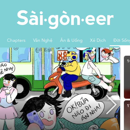
Chapters
Văn Nghệ
Ăn & Uống
Xê Dịch
Đời Sốn
1
1