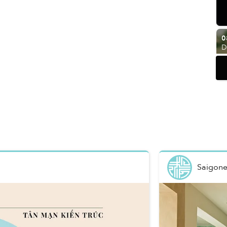
0
D
Saigone