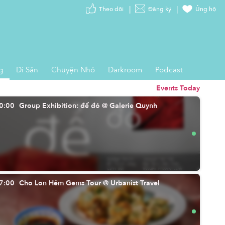
Theo dõi
Đăng ký
Ủng hộ
g
Di Sản
Chuyện Nhỏ
Darkroom
Podcast
Events Today
0:00
Group Exhibition: để đó @ Galerie Quynh
7:00
Cho Lon Hẻm Gems Tour @ Urbanist Travel
Review: Game kinh dị '