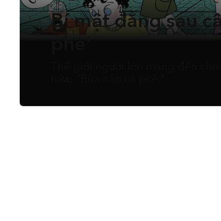
Bí mật đằng sau c
phê'
Thế giới người lớn mang đến cho t
hứa: “Bữa nào cà phê.”