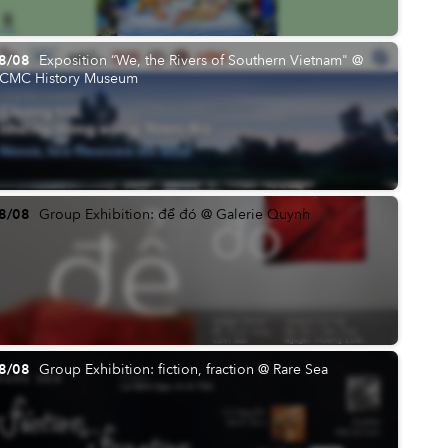
8/08
Exposition “We, the Rivers of Southern Vietnam" @
CMC History Museum
8/08
Group Exhibition: để đó @ Galerie Quynh
8/08
Group Exhibition: fiction, fraction @ Rare Sea