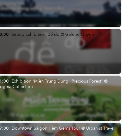
0:00
Group Exhibition: để đó @ Galerie Quynh
1:00
Exhibition “Miền Trung Dung | Precious Forest" @
ogma Collection
7:00
Downtown Saigon Hẻm Gems Tour @ Urbanist Travel