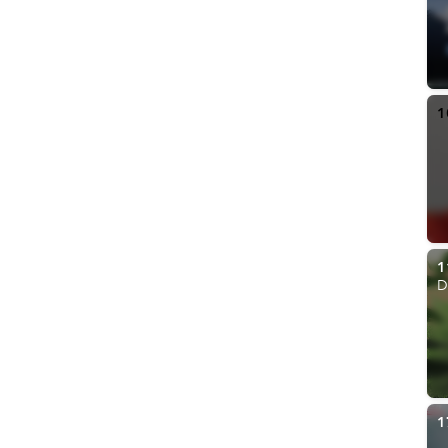
1
1
D
1