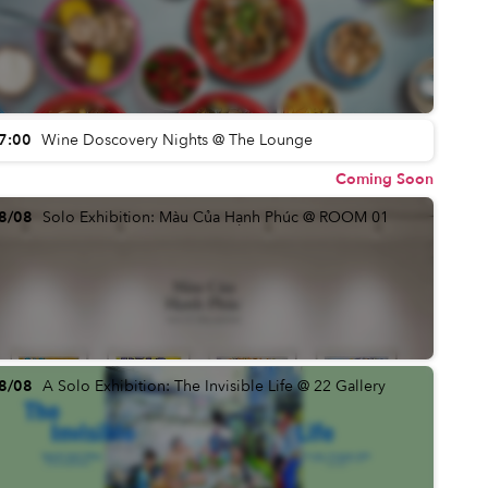
7:00
Wine Doscovery Nights @ The Lounge
Coming Soon
8/08
Solo Exhibition: Màu Của Hạnh Phúc @ ROOM 01
8/08
A Solo Exhibition: The Invisible Life @ 22 Gallery