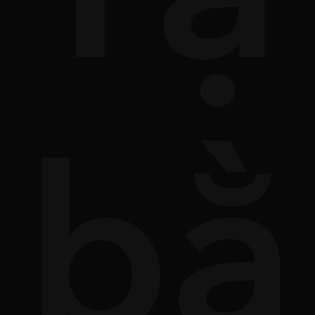
ữa
bằ