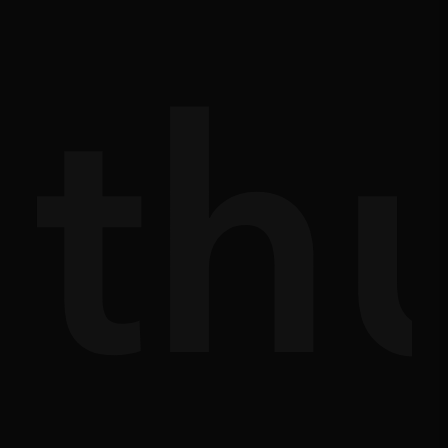
òn
th