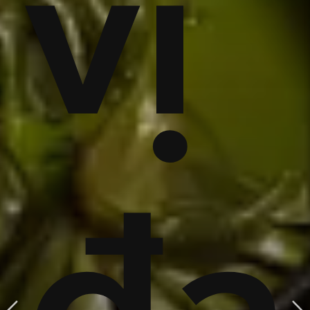
a,
vị