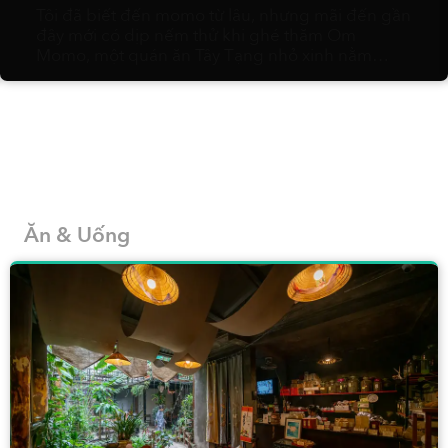
Tôi đã biết đến momo từ lâu, nhưng mãi đến gần
đây mới có dịp nếm thử khi ghé thăm Om
Momo, một quán ăn Tây Tạng nhỏ xinh nằm
khuất ở một góc khu Thảo Điền. Bước qua cánh
cửa quán, một thế giới sinh động lập tức mở ra.
Ngay giữa không gian là bức tượng bí ẩn lấp ló
sau tấm rèm hình trụ màu ngọc lam. Trên tường
treo đầy những bức ảnh và tác phẩm nghệ thuật
rực rỡ sắc màu. Và xen kẽ là các dãy bàn nơi thực
khách hàn huyên dưới ánh đèn đá muối ấm áp.
Ăn & Uống