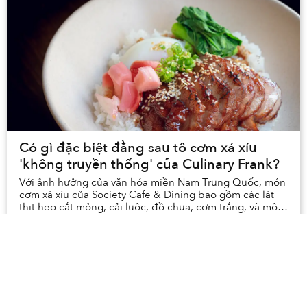
Có gì đặc biệt đằng sau tô cơm xá xíu
'không truyền thống' của Culinary Frank?
Với ảnh hưởng của văn hóa miền Nam Trung Quốc, món
cơm xá xíu của Society Cafe & Dining bao gồm các lát
thịt heo cắt mỏng, cải luộc, đồ chua, cơm trắng, và một
quả trứng chần kiểu onsen. Tảng thịt xá ...