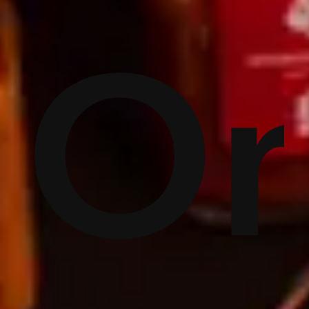
g
ăm
O