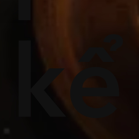
g
ơn
kể