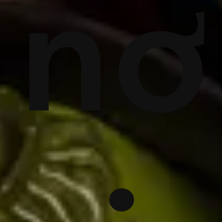
ng
nơ