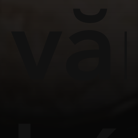
ền
vă