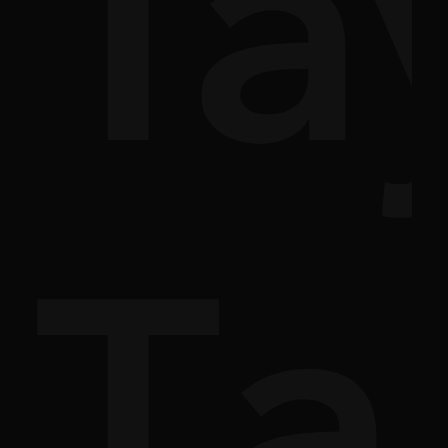
ân
Tâ
ươ
Tạ