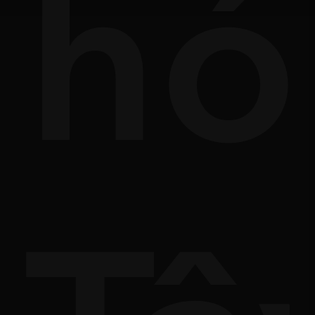
ung
hó