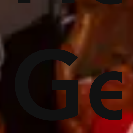
:
hé
Ge