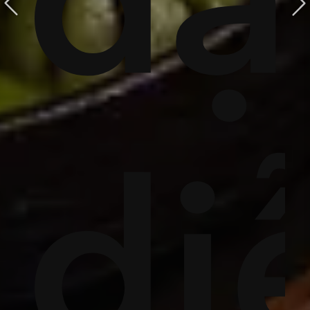
i
đạ
P
u
di