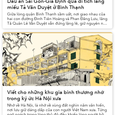
Dấu ấn Sài Gòn-Gia Định qua di tích lăng
miếu Tả Văn Duyệt ở Bình Thạnh
Giữa lòng quận Bình Thạnh sầm uất, nơi giao nhau của
hai con đường Đinh Tiên Hoàng và Phan Đăng Lưu, lăng
Tả Quân Lê Văn Duyệt vẫn đứng lặng lẽ, giữ nguyên nét
uy nghi và cổ kính giữa dòng chảy thời g...
Viết cho những khu gia binh thương nhớ
trong ký ức Hà Nội xưa
Nhớ về Hà Nội, là nhớ về vùng đất nghìn năm văn hiến,
nơi lưu giữ dáng dấp của con người Việt Nam xưa. Từng
ngõ ngách trong lòng thủ đô đều khiến lòng người bồi