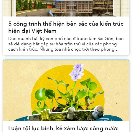
5 công trình thể hiện bản sắc của kiến trúc
hiện đại Việt Nam
Dạo quanh bất kỳ con phố nào ở trung tâm Sài Gòn, bạn
sẽ dễ dàng bắt gặp sự hòa trộn thú vị của các phong
cách kiến trúc. Những tòa nhà chọc trời theo phong
cách quốc tế, mang vẻ đẹp hiện đại nhưng có...
Luận tội lục bình, kẻ xâm lược sông nước