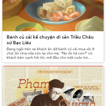
Bánh củ cải kể chuyện di sản Triều Châu
xứ Bạc Liêu
Đang ngồi trên xe khách ăn dở bánh củ cải mua vội ở
chợ, tôi chia nửa còn lại cho mẹ. “No rồi hả con?” cô
khách bên cạnh hỏi tôi, mở đầu cho một cuộc trò
chuyện rôm rả trong suốt hành trình còn lại. K...