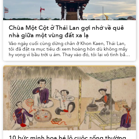
Chùa Một Cột ở Thái Lan gợi nhớ về quê
nhà giữa một vùng đất xa lạ
Vào ngày cuối cùng dừng chân ở Khon Kaen, Thái Lan,
tôi đã đặt ra mục tiêu đi xem hoàng hôn dù không mấy
hy vọng vì bầu trời u ám. Thay vào đó, tôi lại vô tình bắt
gặp một cánh cổng chào với dòng chữ ...
10 bức minh họa hé lộ cuộc sống thường