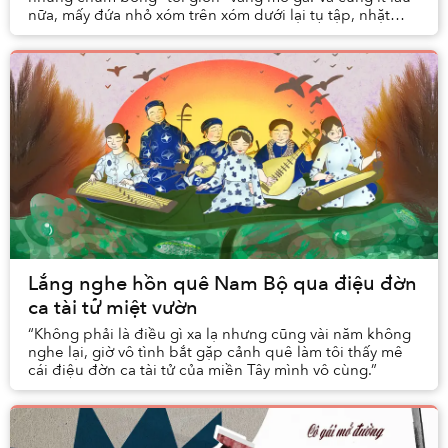
nữa, mấy đứa nhỏ xóm trên xóm dưới lại tụ tập, nhặt
từng cánh hoa rơi đem xâu thành cườm cổ, ...
Lắng nghe hồn quê Nam Bộ qua điệu đờn
ca tài tử miệt vườn
“Không phải là điều gì xa lạ nhưng cũng vài năm không
nghe lại, giờ vô tình bắt gặp cảnh quê làm tôi thấy mê
cái điệu đờn ca tài tử của miền Tây mình vô cùng.”