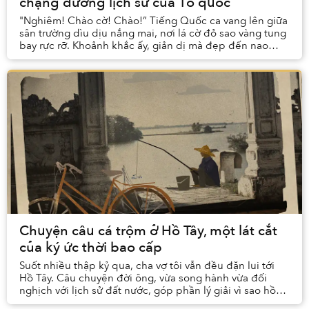
chặng đường lịch sử của Tổ quốc
"Nghiêm! Chào cờ! Chào!” Tiếng Quốc ca vang lên giữa
sân trường dìu dịu nắng mai, nơi lá cờ đỏ sao vàng tung
bay rực rỡ. Khoảnh khắc ấy, giản dị mà đẹp đến nao
lòng. Và chính từ những sáng thứ Ha...
Chuyện câu cá trộm ở Hồ Tây, một lát cắt
của ký ức thời bao cấp
Suốt nhiều thập kỷ qua, cha vợ tôi vẫn đều đặn lui tới
Hồ Tây. Câu chuyện đời ông, vừa song hành vừa đối
nghịch với lịch sử đất nước, góp phần lý giải vì sao hồ
nước này lại có vị trí đặc biệt đến vậy...