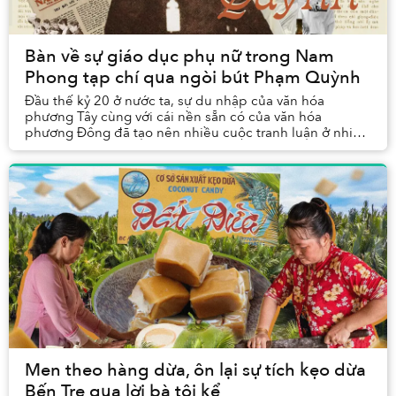
Bàn về sự giáo dục phụ nữ trong Nam
Phong tạp chí qua ngòi bút Phạm Quỳnh
Đầu thế kỷ 20 ở nước ta, sự du nhập của văn hóa
phương Tây cùng với cái nền sẵn có của văn hóa
phương Đông đã tạo nên nhiều cuộc tranh luận ở nhiều
lĩnh vực, trong đó có giáo dục. Thứ nhất, An Nam là ...
Men theo hàng dừa, ôn lại sự tích kẹo dừa
Bến Tre qua lời bà tôi kể