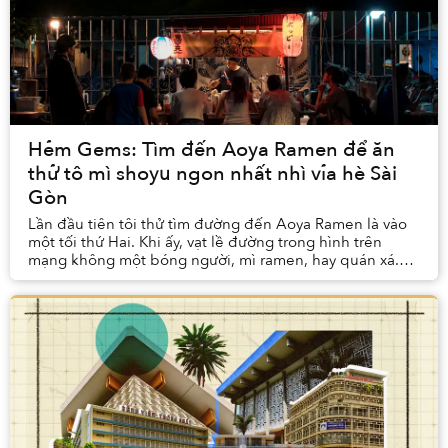
Hẻm Gems: Tìm đến Aoya Ramen để ăn
thử tô mì shoyu ngon nhất nhì vỉa hè Sài
Gòn
Lần đầu tiên tôi thử tìm đường đến Aoya Ramen là vào
một tối thứ Hai. Khi ấy, vạt lề đường trong hình trên
mạng không một bóng người, mì ramen, hay quán xá.
Tôi tiu nghỉu phát hiện ra quán nghỉ thứ Ha...