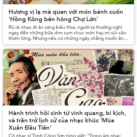
Hương vị lạ mà quen với món bánh cuốn
‘Hồng Kông bên hông Chợ Lớn’
Rủ rê nhau đi ăn sáng kiểu Hoa, người ta thường nghĩ
ngay đến những bữa dim sum chục món hay mì sủi cảo
thơm lừng. Nhưng nếu có những ngày chẳng muốn ăn
gì quá thịnh soạn, chỉ cần một món gì đó nhẹ nh...
Hành trình hồi sinh từ vinh quang, bi kịch,
và trăn trở lịch sử của nhạc khúc 'Mùa
Xuân Đầu Tiên'
Cố nhạc sĩ Trịnh Công Sơn từng viết: “Trong âm nhạc,