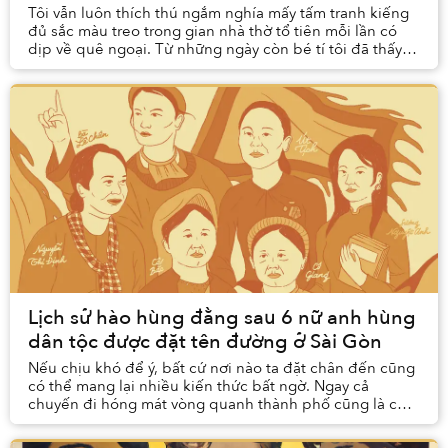
Tôi vẫn luôn thích thú ngắm nghía mấy tấm tranh kiếng
đủ sắc màu treo trong gian nhà thờ tổ tiên mỗi lần có
dịp về quê ngoại. Từ những ngày còn bé tí tôi đã thấy
những bức tranh vẫn luôn treo ở đó, nh...
Lịch sử hào hùng đằng sau 6 nữ anh hùng
dân tộc được đặt tên đường ở Sài Gòn
Nếu chịu khó để ý, bất cứ nơi nào ta đặt chân đến cũng
có thể mang lại nhiều kiến thức bất ngờ. Ngay cả
chuyến đi hóng mát vòng quanh thành phố cũng là cơ
hội để chính người Sài Gòn biết thêm về lịch ...