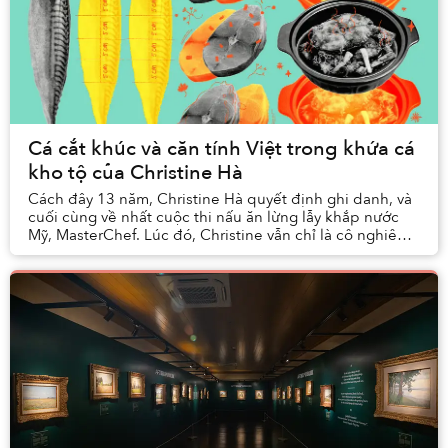
Cá cắt khúc và căn tính Việt trong khứa cá
kho tộ của Christine Hà
Cách đây 13 năm, Christine Hà quyết định ghi danh, và
cuối cùng về nhất cuộc thi nấu ăn lừng lẫy khắp nước
Mỹ, MasterChef. Lúc đó, Christine vẫn chỉ là cô nghiên
cứu sinh cao học vừa chớm ngoài 30, nh...