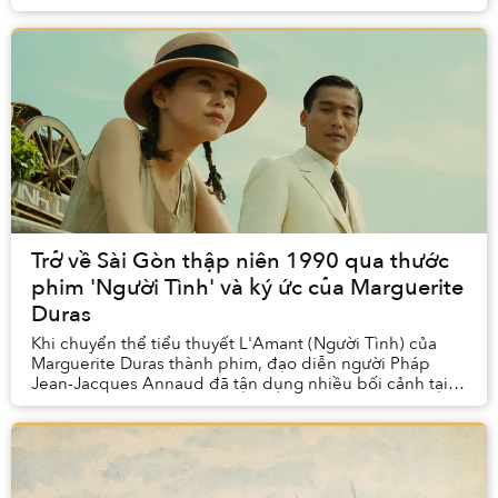
cách thành phố biển Nha Trang nhộn nhịp ...
Trở về Sài Gòn thập niên 1990 qua thước
phim 'Người Tình' và ký ức của Marguerite
Duras
Khi chuyển thể tiểu thuyết L'Amant (Người Tình) của
Marguerite Duras thành phim, đạo diễn người Pháp
Jean-Jacques Annaud đã tận dụng nhiều bối cảnh tại
Sài Gòn để quay hình. Dưới đây là một số địa dan...