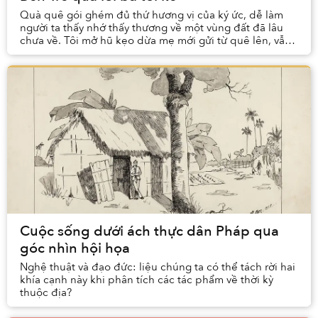
Quà quê gói ghém đủ thứ hương vị của ký ức, dễ làm
người ta thấy nhớ thấy thương về một vùng đất đã lâu
chưa về. Tôi mở hũ kẹo dừa mẹ mới gửi từ quê lên, vẫn
cái mùi quen thuộc làm gợi nhớ về góc bếp ...
Cuộc sống dưới ách thực dân Pháp qua
góc nhìn hội họa
Nghệ thuật và đạo đức: liệu chúng ta có thể tách rời hai
khía cạnh này khi phân tích các tác phẩm về thời kỳ
thuộc địa?