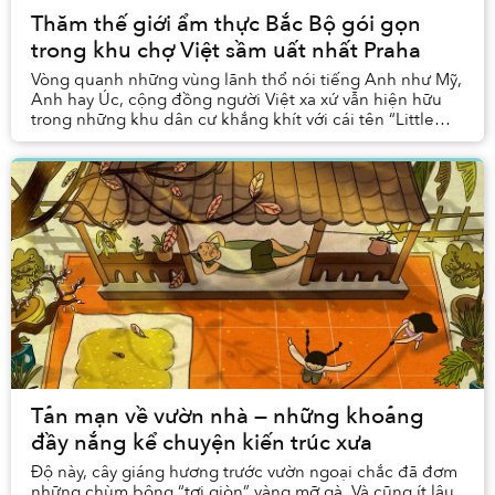
Thăm thế giới ẩm thực Bắc Bộ gói gọn
trong khu chợ Việt sầm uất nhất Praha
Vòng quanh những vùng lãnh thổ nói tiếng Anh như Mỹ,
Anh hay Úc, cộng đồng người Việt xa xứ vẫn hiện hữu
trong những khu dân cư khắng khít với cái tên “Little
Saigon” (Tiểu khu Sài Gòn), gầy dựng chợ ...
Tản mạn về vườn nhà — những khoảng
đầy nắng kể chuyện kiến trúc xưa
Độ này, cây giáng hương trước vườn ngoại chắc đã đơm
những chùm bông “tơi giòn” vàng mỡ gà. Và cũng ít lâu