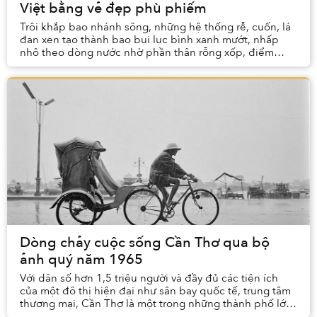
Việt bằng vẻ đẹp phù phiếm
Trôi khắp bao nhánh sông, những hệ thống rễ, cuốn, lá
đan xen tạo thành bao bụi lục bình xanh mướt, nhấp
nhô theo dòng nước nhờ phần thân rỗng xốp, điểm
xuyết bởi những cánh hoa hồng tim tím xếp nếp, ...
Dòng chảy cuộc sống Cần Thơ qua bộ
ảnh quý năm 1965
Với dân số hơn 1,5 triệu người và đầy đủ các tiện ích
của một đô thị hiện đại như sân bay quốc tế, trung tâm
thương mại, Cần Thơ là một trong những thành phố lớn
và sầm uất nhất của vùng Đồng bằng sôn...