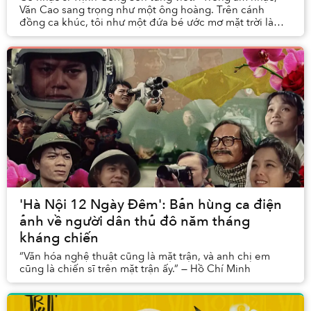
Văn Cao sang trọng như một ông hoàng. Trên cánh
đồng ca khúc, tôi như một đứa bé ước mơ mặt trời là
con diều giấy thả chơi. Âm nhạc của anh Văn là ...
'Hà Nội 12 Ngày Đêm': Bản hùng ca điện
ảnh về người dân thủ đô năm tháng
kháng chiến
“Văn hóa nghệ thuật cũng là mặt trận, và anh chị em
cũng là chiến sĩ trên mặt trận ấy.” — Hồ Chí Minh